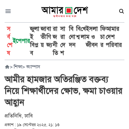
স
জুলা
জা
বা
রা
সা
বি
বি
খে
ইসলা
ফি
আমার
র্ব
ই
তী
ণি
জ
রা
নো
শ্ব
লা
ম ও
চা
দেশ
ইপেপার
শে
বিপ্ল
য়
জ্য
নী
দে
দন
জীবন
র
পরিবার
ষ
ব
তি
শ
>
শিক্ষা
>
ক্যাম্পাস
আমীর হামজার অতিরঞ্জিত বক্তব্য
নিয়ে শিক্ষার্থীদের ক্ষোভ, ক্ষমা চাওয়ার
আহ্বান
প্রতিনিধি, ঢাবি
প্রকাশ :
১৯ সেপ্টেম্বর ২০২৫, ২১: ১৩