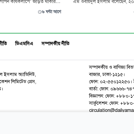
ধী গোপন কার্যকলাপে’ জড়িত থাকার
এম ওবায়দুল ইসলাম বলেছেন, ২
তে চার সদস্যের কমিটি গঠন করেছে
জুলাই গণঅভ্যুত্থান শুধু একটি রা
৬ ঘণ্টা আগে
় প্রশাসন। বৃহস্পতিবার (৬ আগস্ট)
পরিবর্তনের ঘটনা নয়; এটি গণতন্ত্র, ন্
ের রেজিস্ট্রার দপ্তর সূত্রে এ তথ্য জানা
মতপ্রকাশের স্বাধীনতা এবং বৈষম্য
তি একটি গণমাধ্যমে প্রকাশিত
প্রতিষ্ঠার নতুন প্রত্যয়ের নাম। নতু
ওঠ
বিনির্মাণে ভিন্নমতকে সম্মান জানিয়
নীতি
ডিএমসিএ
সম্পাদকীয় নীতি
সম্পাদকীয় ও বাণিজ্য বিভ
রুল ইসলাম অ্যাভিনিউ,
বাজার, ঢাকা-১২১৫।
েশন লিমিটেড প্রেস,
ফোন: ০২-৫৫০১২২৫০। 
ত।
বার্তা: ফোন: ০৯৬৬৬-
বিজ্ঞাপন: ফোন: +৮৮০
সার্কুলেশন: ফোন: +৮
circulation@dailyam
ওয়েব মেইল
কনভার