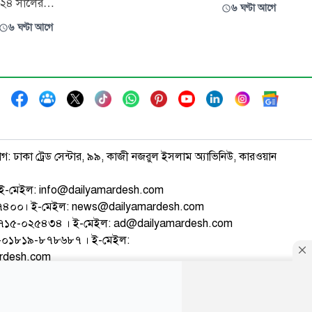
বৃদ্ধির লক্ষ্যে ঢাকা বিশ্ববিদ্যালয়ে বাংলা কিউআর
০২৪ সালের
৬ ঘণ্টা আগে
বিষয়ক একটি সচেতনতামূলক মতবিনিময় সভা
জনৈতিক
৬ ঘণ্টা আগে
অনুষ্ঠিত হয়েছে। বৃহস্পতিবার (৬ আগস্ট)
যায়বিচার,
বিশ্ববিদ্যালয়ের এমবিএ ভবনের অধ্যাপক আব্দুল্লাহ
হীন সমাজ
ফারুক মাল্টিপারপাস কনফারেন্স হ
ন বাংলাদেশ
াগ: ঢাকা ট্রেড সেন্টার, ৯৯, কাজী নজরুল ইসলাম অ্যাভিনিউ, কারওয়ান
ই-মেইল: info@dailyamardesh.com
৭৪৭৪০০। ই-মেইল: news@dailyamardesh.com
-১৭১৫-০২৫৪৩৪ । ই-মেইল: ad@dailyamardesh.com
৮০-০১৮১৯-৮৭৮৬৮৭ । ই-মেইল:
ardesh.com
্টার
আর্কাইভ
বিজ্ঞাপন
সাইটম্যাপ