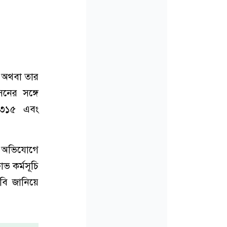
ন অথবা তার
সনের সঙ্গে
২৩১৫ এবং
টার অভিযোগে
োভ কর্মসূচি
দাবি জানিয়ে