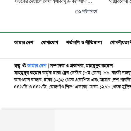
ফটকের দেয়ালে লেখা ‘শিবিরমুক্ত ক্যাম্পাস’
‘রাষ্ট্রবিরো
স্লোগান ৪৮ ঘণ্টার মাথায় নিজ উদ্যোগে মুছে
অভিযোগ তদন্
১ ঘণ্টা আগে
দিয়েছে বিশ্ববিদ্যালয় শাখা ছাত্রদল। অনাকাঙ্ক্ষিত
বিশ্ববিদ্যালয
এ ঘটনার জন্য দুঃখ প্রকাশ করে সংগঠনটি
বিশ্ববিদ্যালয়
জানিয়েছে, অতি-উৎসাহী কয়েকজন শিক্ষার্থীর
গেছে। সম্প্র
কারণে দেয়াল লিখনের ঘটনা ঘটেছিল
প্রতিবেদনে 
আমার দেশ
যোগাযোগ
শর্তাবলি ও নীতিমালা
গোপনীয়তা 
স্বত্ব: ©️
আমার দেশ
| সম্পাদক ও প্রকাশক, মাহমুদুর রহমান
মাহমুদুর রহমান
কর্তৃক ঢাকা ট্রেড সেন্টার (৮ম ফ্লোর), ৯৯, কাজী নজ
কারওয়ান বাজার, ঢাকা-১২১৫ থেকে প্রকাশিত এবং আমার দেশ পাবলিক
৪৪৬/সি ও ৪৪৬/ডি, তেজগাঁও শিল্প এলাকা, ঢাকা-১২০৮ থেকে মুদ্রি