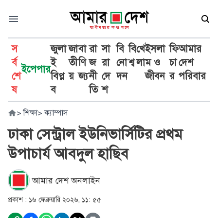
স
জুলা
জা
বা
রা
সা
বি
বি
খে
ইসলা
ফি
আমার
র্ব
ই
তী
ণি
জ
রা
নো
শ্ব
লা
ম ও
চা
দেশ
ইপেপার
শে
বিপ্ল
য়
জ্য
নী
দে
দন
জীবন
র
পরিবার
ষ
ব
তি
শ
>
শিক্ষা
>
ক্যাম্পাস
ঢাকা সেন্ট্রাল ইউনিভার্সিটির প্রথম
উপাচার্য আবদুল হাছিব
আমার দেশ অনলাইন
প্রকাশ :
১৬ ফেব্রুয়ারি ২০২৬, ১১: ৫৫