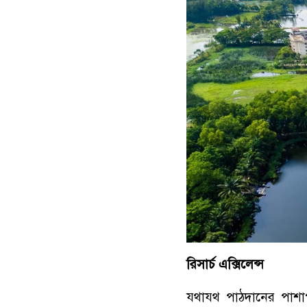
রিসার্চ এক্সিলেন্স
যথাযথ পাঠদানের পাশাপা