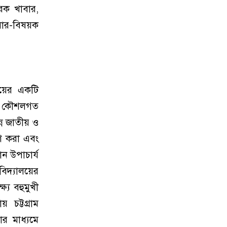
ূরক খাবার,
সার-বিষয়ক
ালয়ের একটি
তি ও কৌশলগত
্ন জাতীয় ও
েষণ করা এবং
ান উপাচার্য
িদ্যালয়ের
ষ্যে বহুমুখী
 চট্টগ্রাম
নার মাধ্যমে