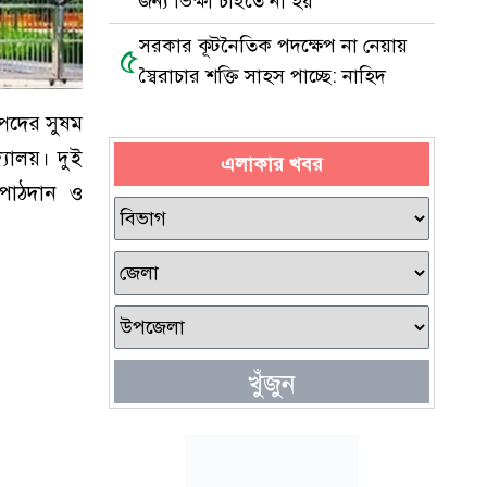
জন্য ভিক্ষা চাইতে না হয়
সরকার কূটনৈতিক পদক্ষেপ না নেয়ায়
৫
স্বৈরাচার শক্তি সাহস পাচ্ছে: নাহিদ
ম্পদের সুষম
্যালয়। দুই
এলাকার খবর
থ পাঠদান ও
খুঁজুন