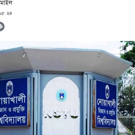
সমাইল
 ১৫: ২৪