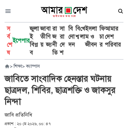
স
জুলা
জা
বা
রা
সা
বি
বি
খে
ইসলা
ফি
আমার
র্ব
ই
তী
ণি
জ
রা
নো
শ্ব
লা
ম ও
চা
দেশ
ইপেপার
শে
বিপ্ল
য়
জ্য
নী
দে
দন
জীবন
র
পরিবার
ষ
ব
তি
শ
>
শিক্ষা
>
ক্যাম্পাস
জাবিতে সাংবাদিক হেনস্তার ঘটনায়
ছাত্রদল, শিবির, ছাত্রশক্তি ও জাকসুর
নিন্দা
জাবি প্রতিনিধি
প্রকাশ :
২০ মে ২০২৬, ০০: ৪৭