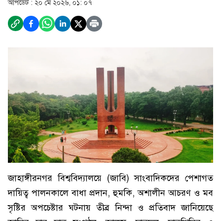
আপডেট :
২০ মে ২০২৬, ০১: ০৭
জাহাঙ্গীরনগর বিশ্ববিদ্যালয়ে (জাবি) সাংবাদিকদের পেশাগত
দায়িত্ব পালনকালে বাধা প্রদান, হুমকি, অশালীন আচরণ ও মব
সৃষ্টির অপচেষ্টার ঘটনায় তীব্র নিন্দা ও প্রতিবাদ জানিয়েছে