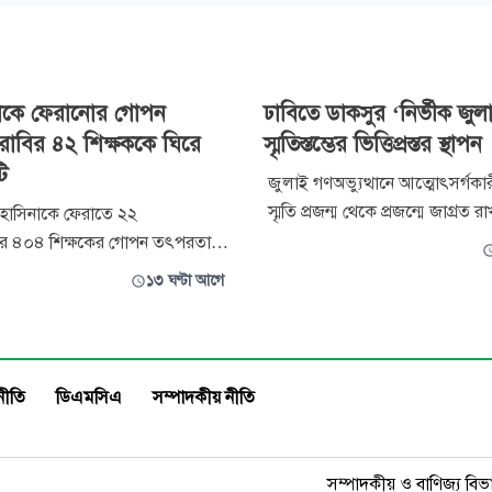
নাকে ফেরানোর গোপন
ঢাবিতে ডাকসুর ‘নির্ভীক জুল
াবির ৪২ শিক্ষককে ঘিরে
স্মৃতিস্তম্ভের ভিত্তিপ্রস্তর স্থাপন
ি
জুলাই গণঅভ্যুত্থানে আত্মোৎসর্গক
স্মৃতি প্রজন্ম থেকে প্রজন্মে জাগ্রত রা
খ হাসিনাকে ফেরাতে ২২
ঢাকা বিশ্ববিদ্যালয়ে ‘নির্ভীক জুলাই
লয়ের ৪০৪ শিক্ষকের গোপন তৎপরতা’
স্মৃতিস্তম্ভ নির্মাণের উদ্যোগ নিয়েছে
ি অনুসন্ধানী প্রতিবেদন প্রকাশ
১৩ ঘণ্টা আগে
বিশ্ববিদ্যালয় কেন্দ্রীয় ছাত্র সংসদের
 সংবাদমাধ্যম। সেখানে রাজশাহী
উদ্যোগে বুধবার (৫ আগস্ট) রাত ৯
য়ের (রাবি) ৪২ জন শিক্ষকের নাম
ভবনের সামনে
হয়েছে। সংবাদ প্রকাশের পর বিষয়টি
য় প্রশাসনের নজরে আসে। প্রতিবেদনে
নীতি
ডিএমসিএ
সম্পাদকীয় নীতি
সম্পাদকীয় ও বাণিজ্য বিভ