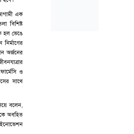
 আগামী এক
লা বিশিষ্ট
হক হল ভেঙে
নির্মাণের
ান অর্জনের
ীবনযাত্রার
ফার্মেসি ও
ফিসের সাথে
ানিয়ে বলেন,
সনকে অবহিত
দ ইনোভেশন