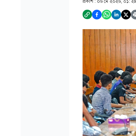
প্রকাশ :
০৬ মে ২০২৬, ০১: ২