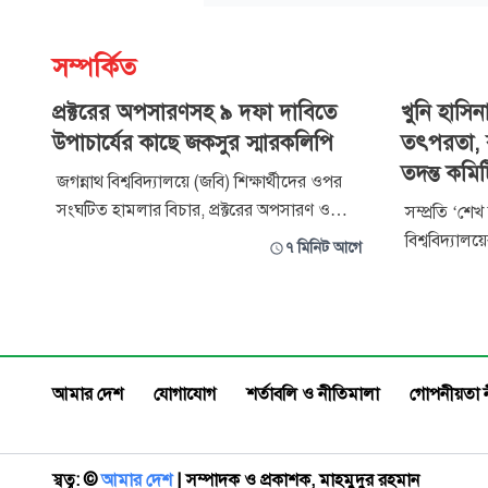
সম্পর্কিত
প্রক্টরের অপসারণসহ ৯ দফা দাবিতে
খুনি হাসি
উপাচার্যের কাছে জকসুর স্মারকলিপি
তৎপরতা, র
তদন্ত কমিট
জগন্নাথ বিশ্ববিদ্যালয়ে (জবি) শিক্ষার্থীদের ওপর
সংঘটিত হামলার বিচার, প্রক্টরের অপসারণ ও
সম্প্রতি ‘শে
শাস্তি, প্রশাসনিক জবাবদিহিতা নিশ্চিতকরণ এবং
বিশ্ববিদ্যা
৭ মিনিট আগে
ক্যাম্পাসে নিরাপদ ও গণতান্ত্রিক পরিবেশ প্রতিষ্ঠার
শিরোনামে একট
দাবিতে উপাচার্য বরাবর ৯ দফা দাবিসংবলিত
করেছে একটি
স্মারকলিপি দিয়েছে জগন্নাথ বিশ্ববিদ্যালয় কেন্দ্রীয়
বিশ্ববিদ্যাল
শিক্ষার্থী সংসদ
উল্লেখ করা 
বিশ্ববিদ্যাল
আমার দেশ
যোগাযোগ
শর্তাবলি ও নীতিমালা
গোপনীয়তা 
স্বত্ব: ©️
আমার দেশ
| সম্পাদক ও প্রকাশক, মাহমুদুর রহমান