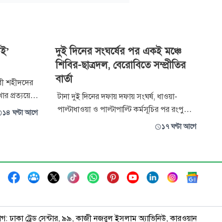
াই’
দুই দিনের সংঘর্ষের পর একই মঞ্চে
শিবির-ছাত্রদল, বেরোবিতে সম্প্রীতির
বার্তা
ারী শহীদদের
খার প্রত্যয়ে
টানা দুই দিনের দফায় দফায় সংঘর্ষ, ধাওয়া-
’ নামে জুলাই
পাল্টাধাওয়া ও পাল্টাপাল্টি কর্মসূচির পর রংপুরের
১৪ ঘণ্টা আগে
 ডাকসু। ঢাকা
বেগম রোকেয়া বিশ্ববিদ্যালয়ে (বেরোবি) জুলাই
১৭ ঘণ্টা আগে
 (ডাকসু)
গণঅভ্যুত্থান দিবসের আয়োজনে একই মঞ্চে
টায় ডাকসু
উপস্থিত হয়েছেন বিশ্ববিদ্যালয় শাখা ছাত্রদল ও
ছাত্রশিবিরের নেতাকর্মীরা। এ সময় দুই সংগঠনের
নেতারা সহিংসতা ও মতবিরোধ প
াগ: ঢাকা ট্রেড সেন্টার, ৯৯, কাজী নজরুল ইসলাম অ্যাভিনিউ, কারওয়ান