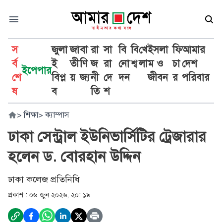
স
জুলা
জা
বা
রা
সা
বি
বি
খে
ইসলা
ফি
আমার
র্ব
ই
তী
ণি
জ
রা
নো
শ্ব
লা
ম ও
চা
দেশ
ইপেপার
শে
বিপ্ল
য়
জ্য
নী
দে
দন
জীবন
র
পরিবার
ষ
ব
তি
শ
>
শিক্ষা
>
ক্যাম্পাস
ঢাকা সেন্ট্রাল ইউনিভার্সিটির ট্রেজারার
হলেন ড. বোরহান উদ্দিন
ঢাকা কলেজ প্রতিনিধি
প্রকাশ :
০৬ জুন ২০২৬, ২০: ১৯