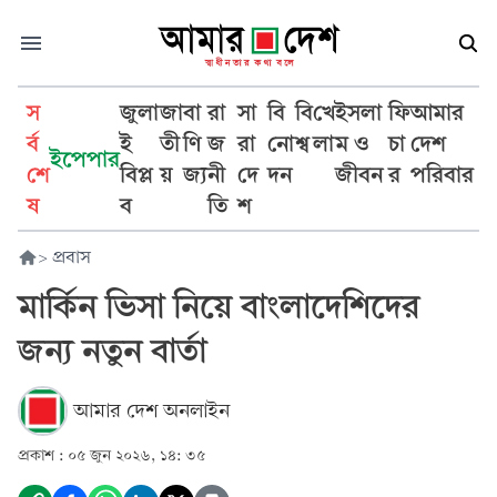
স
জুলা
জা
বা
রা
সা
বি
বি
খে
ইসলা
ফি
আমার
র্ব
ই
তী
ণি
জ
রা
নো
শ্ব
লা
ম ও
চা
দেশ
ইপেপার
শে
বিপ্ল
য়
জ্য
নী
দে
দন
জীবন
র
পরিবার
ষ
ব
তি
শ
>
প্রবাস
মার্কিন ভিসা নিয়ে বাংলাদেশিদের
জন্য নতুন বার্তা
আমার দেশ অনলাইন
প্রকাশ :
০৫ জুন ২০২৬, ১৪: ৩৫