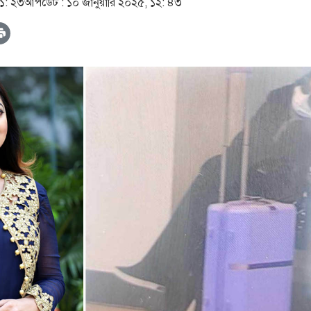
১১: ২৩
আপডেট :
১০ জানুয়ারি ২০২৫, ১২: ৪৩