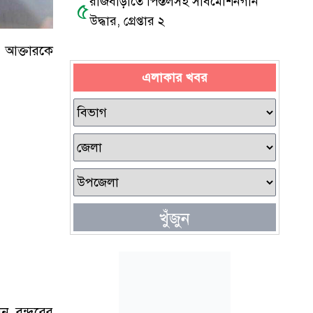
রাজবাড়ীতে পিস্তলসহ সাবমেশিনগান
৫
উদ্ধার, গ্রেপ্তার ২
ণ আক্তারকে
এলাকার খবর
খুঁজুন
ান বন্দরের