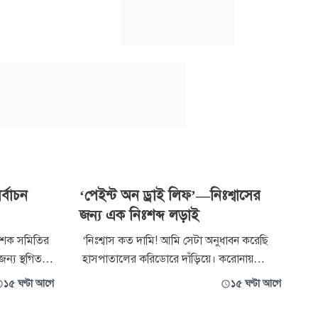
র্বাচন
‘পেইন্ট অন ড্রাই লিফ’—নিঃশ্বাসের
জন্য এক নিঃশব্দ লড়াই
বেশক সমিতির
‘নিঃশ্বাস কত দামি! আমি সেটা অনুধাবন করেছি
জন্য স্থগিত
হাসপাতালের করিডোরে দাঁড়িয়ে। করোনায়
 এই নির্বাচন
আক্রান্ত হয়ে বাবা ১০ দিন লাইফ সাপোর্টে ছিলেন;
১৫ ঘণ্টা আগে
১৫ ঘণ্টা আগে
বার, ৬ আগস্ট,
শেষে আমার চোখের সামনেই চলে গেলেন।
রপতি ফাতেমা
একজন মানুষ সামান্য একটু বাতাসের জন্য