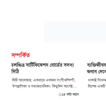
সম্পর্কিত
চলচ্চিত্র সার্টিফিকেশন বোর্ডের সদস্য
ব্যক্তিজীবন
দিঠি
জবাব দেব
দিঠি আনোয়ার, একধারে একজন সংগীতশিল্পী,
ঢাকাই সিনেম
উপস্থাপিকা ও সমাজসেবিকা। কিছুদিন আগেই
বিশেষ একট
তিনি যুক্তরাষ্ট্র থেকে দেশে ফিরেছেন। দেশে ফিরেই
চ্যানেল আই। সম
১৪ ঘণ্টা আগে
তিনি আবারও গান ও উপস্থাপনা নিয়ে বেশ ব্যস্ত হয়ে
উপস্থাপনায় ‘
উঠেছেন। এরই মধ্যে দিঠি দিলেন আরও এক
উপস্থিতি দর্শ