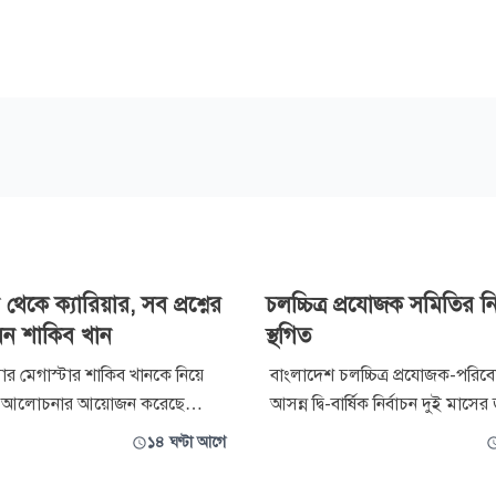
 থেকে ক্যারিয়ার, সব প্রশ্নের
চলচ্চিত্র প্রযোজক সমিতির নি
েন শাকিব খান
স্থগিত
ার মেগাস্টার শাকিব খানকে নিয়ে
বাংলাদেশ চলচ্চিত্র প্রযোজক-পরি
ি আলোচনার আয়োজন করেছে
আসন্ন দ্বি-বার্ষিক নির্বাচন দুই মাসের 
্প্রতি চিত্রনায়িকা পূর্ণিমার
করেছেন হাইকোর্ট। আগামী ৮ আগস্ট
১৪ ঘণ্টা আগে
চাঁদ তারার গুঞ্জরণ’ অনুষ্ঠানে তাঁর
অনুষ্ঠিত হওয়ার কথা ছিল। বৃহস্পতি
কদের ব্যাপক প্রশংসা কুড়িয়েছিল।
বিচারপতি আহমেদ সোহেল ও বিচা