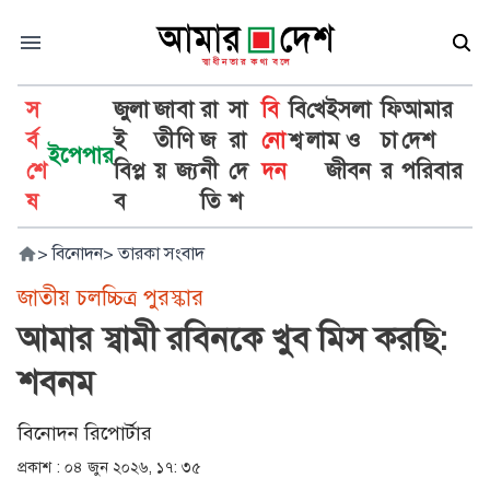
স
জুলা
জা
বা
রা
সা
বি
বি
খে
ইসলা
ফি
আমার
র্ব
ই
তী
ণি
জ
রা
নো
শ্ব
লা
ম ও
চা
দেশ
ইপেপার
শে
বিপ্ল
য়
জ্য
নী
দে
দন
জীবন
র
পরিবার
ষ
ব
তি
শ
>
বিনোদন
>
তারকা সংবাদ
জাতীয় চলচ্চিত্র পুরস্কার
আমার স্বামী রবিনকে খুব মিস করছি:
শবনম
বিনোদন রিপোর্টার
প্রকাশ :
০৪ জুন ২০২৬, ১৭: ৩৫