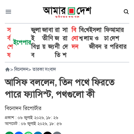
স
জুলা
জা
বা
রা
সা
বি
বি
খে
ইসলা
ফি
আমার
র্ব
ই
তী
ণি
জ
রা
নো
শ্ব
লা
ম ও
চা
দেশ
ইপেপার
শে
বিপ্ল
য়
জ্য
নী
দে
দন
জীবন
র
পরিবার
ষ
ব
তি
শ
>
বিনোদন
>
তারকা সংবাদ
আসিফ বললেন, তিন পথে ফিরতে
পারে ফ্যাসিস্ট, পথগুলো কী
বিনোদন রিপোর্টার
প্রকাশ :
০৬ জুলাই ২০২৬, ১৮: ২৬
আপডেট :
০৬ জুলাই ২০২৬, ১৮: ৫৬