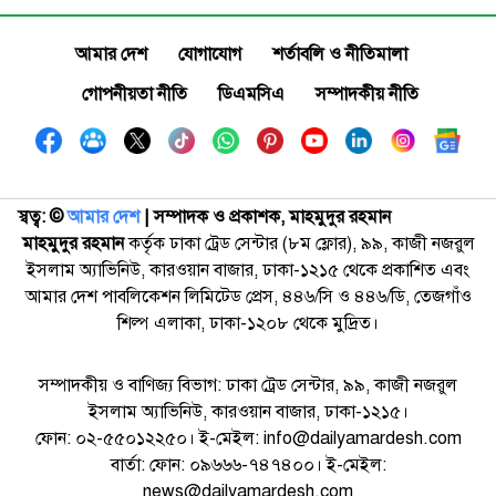
আমার দেশ
যোগাযোগ
শর্তাবলি ও নীতিমালা
গোপনীয়তা নীতি
ডিএমসিএ
সম্পাদকীয় নীতি
স্বত্ব: ©️
আমার দেশ
| সম্পাদক ও প্রকাশক, মাহমুদুর রহমান
মাহমুদুর রহমান
কর্তৃক ঢাকা ট্রেড সেন্টার (৮ম ফ্লোর), ৯৯, কাজী নজরুল
ইসলাম অ্যাভিনিউ, কারওয়ান বাজার, ঢাকা-১২১৫ থেকে প্রকাশিত এবং
আমার দেশ পাবলিকেশন লিমিটেড প্রেস, ৪৪৬/সি ও ৪৪৬/ডি, তেজগাঁও
শিল্প এলাকা, ঢাকা-১২০৮ থেকে মুদ্রিত।
সম্পাদকীয় ও বাণিজ্য বিভাগ: ঢাকা ট্রেড সেন্টার, ৯৯, কাজী নজরুল
ইসলাম অ্যাভিনিউ, কারওয়ান বাজার, ঢাকা-১২১৫।
ফোন: ০২-৫৫০১২২৫০। ই-মেইল: info@dailyamardesh.com
বার্তা: ফোন: ০৯৬৬৬-৭৪৭৪০০। ই-মেইল:
news@dailyamardesh.com