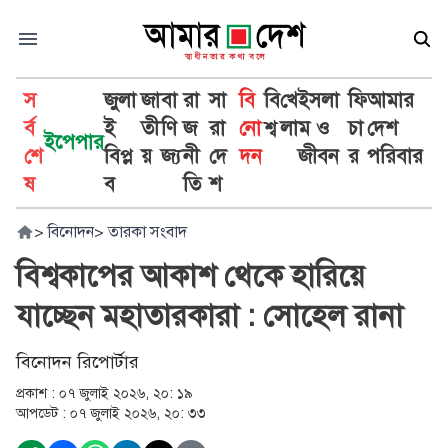
স
জুলা
জা
বা
রা
সা
বি
বি
খে
ইসলা
ফি
আমার
র্ব
ই
তী
ণি
জ
রা
নো
শ্ব
লা
ম ও
চা
দেশ
ইপেপার
শে
বিপ্ল
য়
জ্য
নী
দে
দন
জীবন
র
পরিবার
ষ
ব
তি
শ
>
বিনোদন
>
তারকা সংবাদ
বিশ্বকাপের আকাশ থেকে হারিয়ে
যাচ্ছেন মহাতারকারা : সোহেল রানা
বিনোদন রিপোর্টার
প্রকাশ :
০৭ জুলাই ২০২৬, ২০: ১৯
আপডেট :
০৭ জুলাই ২০২৬, ২০: ৩৩