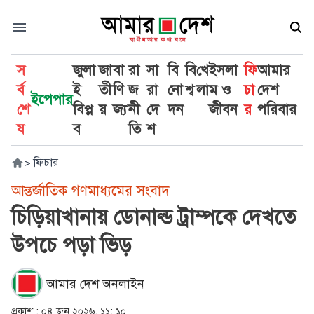
স
জুলা
জা
বা
রা
সা
বি
বি
খে
ইসলা
ফি
আমার
র্ব
ই
তী
ণি
জ
রা
নো
শ্ব
লা
ম ও
চা
দেশ
ইপেপার
শে
বিপ্ল
য়
জ্য
নী
দে
দন
জীবন
র
পরিবার
ষ
ব
তি
শ
>
ফিচার
আন্তর্জাতিক গণমাধ্যমের সংবাদ
চিড়িয়াখানায় ডোনাল্ড ট্রাম্পকে দেখতে
উপচে পড়া ভিড়
আমার দেশ অনলাইন
প্রকাশ :
০৪ জুন ২০২৬, ১১: ১০