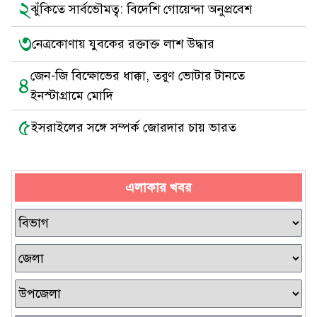
২
ঝুঁকিতে সার্বভৌমত্ব: বিদেশি গোয়েন্দা অনুপ্রবেশ
৩
নেত্রকোণায় যুবকের রক্তাক্ত লাশ উদ্ধার
জেন-জি বিক্ষোভের ধাক্কা, তরুণ ভোটার টানতে
৪
ইনস্টাগ্রামে মোদি
৫
ইসরাইলের সঙ্গে সম্পর্ক জোরদার চায় ভারত
এলাকার খবর