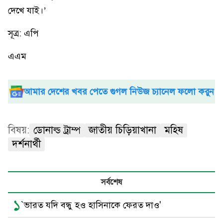
দেখে যাই।’
সূত্র: এপি
এএম
আমার দেশের খবর পেতে গুগল নিউজ চ্যানেল ফলো করুন
বিষয়:
ডোনাল্ড ট্রাম্প
জাতীয় চিড়িয়াখানা
মহিষ
দর্শনার্থী
সর্বশেষ
১
`ভারত যদি বন্ধু হও হাসিনাকে ফেরত দাও'