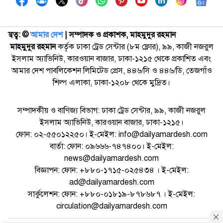
স্বত্ব: ©️
আমার দেশ
| সম্পাদক ও প্রকাশক, মাহমুদুর রহমান
মাহমুদুর রহমান
কর্তৃক ঢাকা ট্রেড সেন্টার (৮ম ফ্লোর), ৯৯, কাজী নজরুল
ইসলাম অ্যাভিনিউ, কারওয়ান বাজার, ঢাকা-১২১৫ থেকে প্রকাশিত এবং
আমার দেশ পাবলিকেশন লিমিটেড প্রেস, ৪৪৬/সি ও ৪৪৬/ডি, তেজগাঁও
শিল্প এলাকা, ঢাকা-১২০৮ থেকে মুদ্রিত।
সম্পাদকীয় ও বাণিজ্য বিভাগ: ঢাকা ট্রেড সেন্টার, ৯৯, কাজী নজরুল
ইসলাম অ্যাভিনিউ, কারওয়ান বাজার, ঢাকা-১২১৫।
ফোন: ০২-৫৫০১২২৫০। ই-মেইল: info@dailyamardesh.com
বার্তা: ফোন: ০৯৬৬৬-৭৪৭৪০০। ই-মেইল:
news@dailyamardesh.com
বিজ্ঞাপন: ফোন: +৮৮০-১৭১৫-০২৫৪৩৪ । ই-মেইল:
ad@dailyamardesh.com
সার্কুলেশন: ফোন: +৮৮০-০১৮১৯-৮৭৮৬৮৭ । ই-মেইল:
circulation@dailyamardesh.com