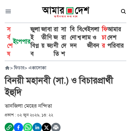
স
জুলা
জা
বা
রা
সা
বি
বি
খে
ইসলা
ফি
আমার
র্ব
ই
তী
ণি
জ
রা
নো
শ্ব
লা
ম ও
চা
দেশ
ইপেপার
শে
বিপ্ল
য়
জ্য
নী
দে
দন
জীবন
র
পরিবার
ষ
ব
তি
শ
>
ফিচার
>
এক্কাদোক্কা
বিনয়ী মহানবী (সা.) ও বিচারপ্রার্থী
ইহুদি
তানজিলা মেহের নন্দিতা
প্রকাশ :
০২ জুন ২০২৬, ১৩: ২২