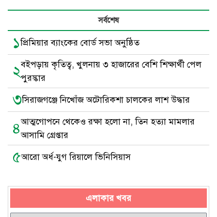
সর্বশেষ
১
প্রিমিয়ার ব্যাংকের বোর্ড সভা অনুষ্ঠিত
বইপড়ায় কৃতিত্ব, খুলনায় ৩ হাজারের বেশি শিক্ষার্থী পেল
২
পুরস্কার
৩
সিরাজগঞ্জে নিখোঁজ অটোরিকশা চালকের লাশ উদ্ধার
আত্মগোপনে থেকেও রক্ষা হলো না, তিন হত্যা মামলার
৪
আসামি গ্রেপ্তার
৫
আরো অর্ধ-যুগ রিয়ালে ভিনিসিয়াস
এলাকার খবর