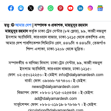
স্বত্ব: ©️
আমার দেশ
| সম্পাদক ও প্রকাশক, মাহমুদুর রহমান
মাহমুদুর রহমান
কর্তৃক ঢাকা ট্রেড সেন্টার (৮ম ফ্লোর), ৯৯, কাজী নজরুল
ইসলাম অ্যাভিনিউ, কারওয়ান বাজার, ঢাকা-১২১৫ থেকে প্রকাশিত এবং
আমার দেশ পাবলিকেশন লিমিটেড প্রেস, ৪৪৬/সি ও ৪৪৬/ডি, তেজগাঁও
শিল্প এলাকা, ঢাকা-১২০৮ থেকে মুদ্রিত।
সম্পাদকীয় ও বাণিজ্য বিভাগ: ঢাকা ট্রেড সেন্টার, ৯৯, কাজী নজরুল
ইসলাম অ্যাভিনিউ, কারওয়ান বাজার, ঢাকা-১২১৫।
ফোন: ০২-৫৫০১২২৫০। ই-মেইল: info@dailyamardesh.com
বার্তা: ফোন: ০৯৬৬৬-৭৪৭৪০০। ই-মেইল:
news@dailyamardesh.com
বিজ্ঞাপন: ফোন: +৮৮০-১৭১৫-০২৫৪৩৪ । ই-মেইল:
ad@dailyamardesh.com
সার্কুলেশন: ফোন: +৮৮০-০১৮১৯-৮৭৮৬৮৭ । ই-মেইল:
circulation@dailyamardesh.com