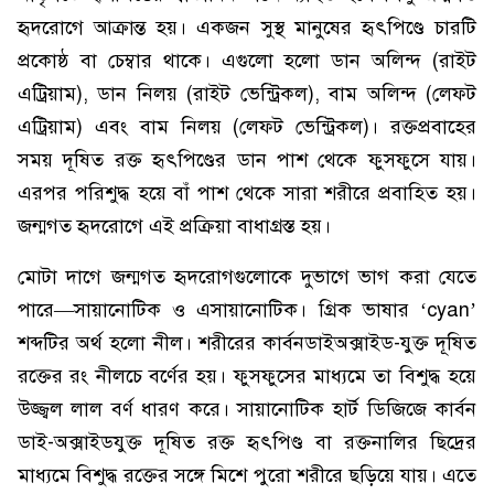
হৃদরোগে আক্রান্ত হয়। একজন সুস্থ মানুষের হৃৎপিণ্ডে চারটি
প্রকোষ্ঠ বা চেম্বার থাকে। এগুলো হলো ডান অলিন্দ (রাইট
এট্রিয়াম), ডান নিলয় (রাইট ভেন্ট্রিকল), বাম অলিন্দ (লেফট
এট্রিয়াম) এবং বাম নিলয় (লেফট ভেন্ট্রিকল)। রক্তপ্রবাহের
সময় দূষিত রক্ত হৃৎপিণ্ডের ডান পাশ থেকে ফুসফুসে যায়।
এরপর পরিশুদ্ধ হয়ে বাঁ পাশ থেকে সারা শরীরে প্রবাহিত হয়।
জন্মগত হৃদরোগে এই প্রক্রিয়া বাধাগ্রস্ত হয়।
মোটা দাগে জন্মগত হৃদরোগগুলোকে দুভাগে ভাগ করা যেতে
পারে—সায়ানোটিক ও এসায়ানোটিক। গ্রিক ভাষার ‘cyan’
শব্দটির অর্থ হলো নীল। শরীরের কার্বনডাইঅক্সাইড-যুক্ত দূষিত
রক্তের রং নীলচে বর্ণের হয়। ফুসফুসের মাধ্যমে তা বিশুদ্ধ হয়ে
উজ্জ্বল লাল বর্ণ ধারণ করে। সায়ানোটিক হার্ট ডিজিজে কার্বন
ডাই-অক্সাইডযুক্ত দূষিত রক্ত হৃৎপিণ্ড বা রক্তনালির ছিদ্রের
মাধ্যমে বিশুদ্ধ রক্তের সঙ্গে মিশে পুরো শরীরে ছড়িয়ে যায়। এতে