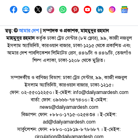
স্বত্ব: ©️
আমার দেশ
| সম্পাদক ও প্রকাশক, মাহমুদুর রহমান
মাহমুদুর রহমান
কর্তৃক ঢাকা ট্রেড সেন্টার (৮ম ফ্লোর), ৯৯, কাজী নজরুল
ইসলাম অ্যাভিনিউ, কারওয়ান বাজার, ঢাকা-১২১৫ থেকে প্রকাশিত এবং
আমার দেশ পাবলিকেশন লিমিটেড প্রেস, ৪৪৬/সি ও ৪৪৬/ডি, তেজগাঁও
শিল্প এলাকা, ঢাকা-১২০৮ থেকে মুদ্রিত।
সম্পাদকীয় ও বাণিজ্য বিভাগ: ঢাকা ট্রেড সেন্টার, ৯৯, কাজী নজরুল
ইসলাম অ্যাভিনিউ, কারওয়ান বাজার, ঢাকা-১২১৫।
ফোন: ০২-৫৫০১২২৫০। ই-মেইল: info@dailyamardesh.com
বার্তা: ফোন: ০৯৬৬৬-৭৪৭৪০০। ই-মেইল:
news@dailyamardesh.com
বিজ্ঞাপন: ফোন: +৮৮০-১৭১৫-০২৫৪৩৪ । ই-মেইল:
ad@dailyamardesh.com
সার্কুলেশন: ফোন: +৮৮০-০১৮১৯-৮৭৮৬৮৭ । ই-মেইল:
circulation@dailyamardesh.com