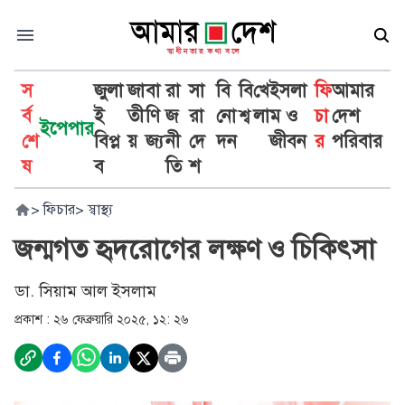
স
জুলা
জা
বা
রা
সা
বি
বি
খে
ইসলা
ফি
আমার
র্ব
ই
তী
ণি
জ
রা
নো
শ্ব
লা
ম ও
চা
দেশ
ইপেপার
শে
বিপ্ল
য়
জ্য
নী
দে
দন
জীবন
র
পরিবার
ষ
ব
তি
শ
>
ফিচার
>
স্বাস্থ্য
জন্মগত হৃদরোগের লক্ষণ ও চিকিৎসা
ডা. সিয়াম আল ইসলাম
প্রকাশ :
২৬ ফেব্রুয়ারি ২০২৫, ১২: ২৬