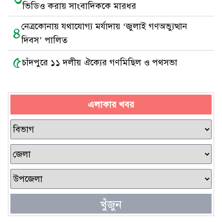
ভিডিও করায় সাংবাদিককে মারধর
নেত্রকোনায় যথাযোগ্য মর্যাদায় ‘জুলাই গণঅভ্যুত্থান
৪
দিবস’ পালিত
৫
চাঁদপুরে ১১ দলীয় ঐক্যের গণমিছিল ও পথসভা
এলাকার খবর
খুঁজুন