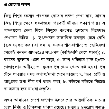
এ রোগের লক্ষণ
কিছু শিশুর জন্মের পরপরই রোগের লক্ষণ দেখা যায়, আবার
কিছু শিশুর ক্ষেত্রে লক্ষণগুলো পরবর্তী জীবনে প্রকাশ পায়। এ
লক্ষণগুলো দেখা দিলে শিশুকে জন্মগত হৃদরোগ বিশেষজ্ঞ
দেখানো উচিত—১. হৃৎস্পন্দন স্বাভাবিক অবস্থার চেয়ে বেশি
(বুক ধড়ফড় করা) বা কম; ২. ঘনঘন শ্বাস-প্রশ্বাস; ৩. ছোটবেলা
থেকেই ঘনঘন শ্বাসতন্ত্রের সংক্রমণ (কাশি/সর্দি লেগে থাকা); ৪.
বয়সের তুলনায় ওজন না বাড়া; ৫. অল্প পরিশ্রমে ক্লান্ত হওয়া/
খেলাধুলায় অনীহা; ৬. বুকের দুধ টেনে খেতে কষ্ট হওয়া, দুধ
টেনে খাওয়ার সময় কপাল/মাথা ঘেমে যাওয়া; ৭. জিব, ঠোঁট ও
আঙুলের ডগা নীল বর্ণ ধারণ করা; ৮. কাঁদতে কাঁদতে নিস্তেজ
বা অজ্ঞান হয়ে যাওয়া প্রভৃতি।
এখন আমাদের দেশে জন্মগত হৃদরোগের আন্তর্জাতিক মানের
রোগ নির্ণয় ও চিকিৎসা সুবিধা রয়েছে। জন্মগত হৃদরোগ শনাক্ত