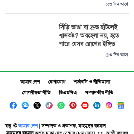
৩ দিন আগে
সিঁড়ি ভাঙা বা দ্রুত হাঁটলেই
শ্বাসকষ্ট? অবহেলা নয়, হতে
পারে যেসব রোগের ইঙ্গিত
৩ দিন আগে
আমার দেশ
যোগাযোগ
শর্তাবলি ও নীতিমালা
গোপনীয়তা নীতি
ডিএমসিএ
সম্পাদকীয় নীতি
স্বত্ব: ©️
আমার দেশ
| সম্পাদক ও প্রকাশক, মাহমুদুর রহমান
মাহমুদুর রহমান
কর্তৃক ঢাকা ট্রেড সেন্টার (৮ম ফ্লোর), ৯৯, কাজী নজরুল