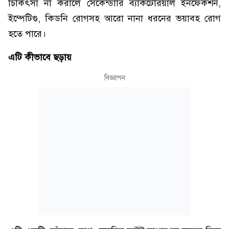
চিকিৎসা না করালে সেকেন্ডারি ব্যাকটেরিয়াল ইনফেকশন,
ইম্পেটিগু, কিডনি রোগসহ আরো নানা ধরনের ভয়াবহ রোগ
হতে পারে।
এটি কীভাবে ছড়ায়
বিজ্ঞাপন