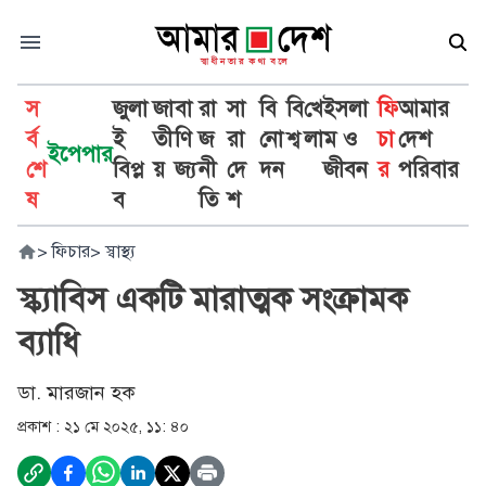
স
জুলা
জা
বা
রা
সা
বি
বি
খে
ইসলা
ফি
আমার
র্ব
ই
তী
ণি
জ
রা
নো
শ্ব
লা
ম ও
চা
দেশ
ইপেপার
শে
বিপ্ল
য়
জ্য
নী
দে
দন
জীবন
র
পরিবার
ষ
ব
তি
শ
>
ফিচার
>
স্বাস্থ্য
স্ক্যাবিস একটি মারাত্মক সংক্রামক
ব্যাধি
ডা. মারজান হক
প্রকাশ :
২১ মে ২০২৫, ১১: ৪০