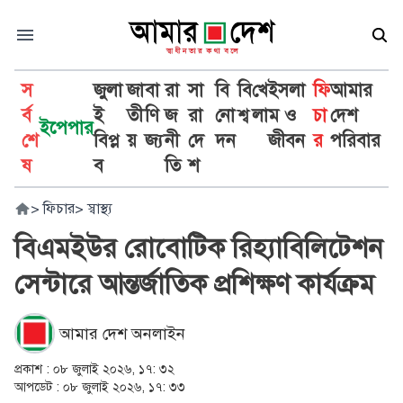
স
জুলা
জা
বা
রা
সা
বি
বি
খে
ইসলা
ফি
আমার
র্ব
ই
তী
ণি
জ
রা
নো
শ্ব
লা
ম ও
চা
দেশ
ইপেপার
শে
বিপ্ল
য়
জ্য
নী
দে
দন
জীবন
র
পরিবার
ষ
ব
তি
শ
>
ফিচার
>
স্বাস্থ্য
বিএমইউর রোবোটিক রিহ্যাবিলিটেশন
সেন্টারে আন্তর্জাতিক প্রশিক্ষণ কার্যক্রম
আমার দেশ অনলাইন
প্রকাশ :
০৮ জুলাই ২০২৬, ১৭: ৩২
আপডেট :
০৮ জুলাই ২০২৬, ১৭: ৩৩