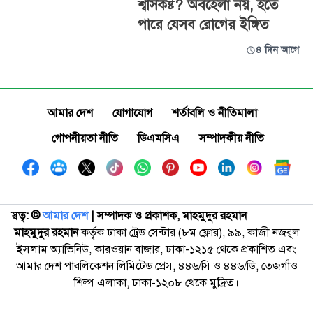
শ্বাসকষ্ট? অবহেলা নয়, হতে
পারে যেসব রোগের ইঙ্গিত
৪ দিন আগে
আমার দেশ
যোগাযোগ
শর্তাবলি ও নীতিমালা
গোপনীয়তা নীতি
ডিএমসিএ
সম্পাদকীয় নীতি
স্বত্ব: ©️
আমার দেশ
| সম্পাদক ও প্রকাশক, মাহমুদুর রহমান
মাহমুদুর রহমান
কর্তৃক ঢাকা ট্রেড সেন্টার (৮ম ফ্লোর), ৯৯, কাজী নজরুল
ইসলাম অ্যাভিনিউ, কারওয়ান বাজার, ঢাকা-১২১৫ থেকে প্রকাশিত এবং
আমার দেশ পাবলিকেশন লিমিটেড প্রেস, ৪৪৬/সি ও ৪৪৬/ডি, তেজগাঁও
শিল্প এলাকা, ঢাকা-১২০৮ থেকে মুদ্রিত।