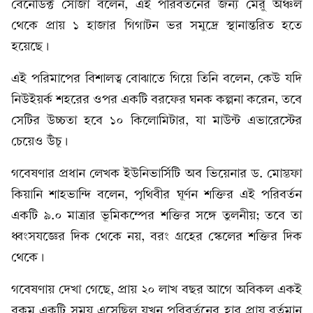
বেনেডিক্ট সোজা বলেন, এই পরিবর্তনের জন্য মেরু অঞ্চল
থেকে প্রায় ১ হাজার গিগাটন ভর সমুদ্রে স্থানান্তরিত হতে
হয়েছে।
এই পরিমাপের বিশালত্ব বোঝাতে গিয়ে তিনি বলেন, কেউ যদি
নিউইয়র্ক শহরের ওপর একটি বরফের ঘনক কল্পনা করেন, তবে
সেটির উচ্চতা হবে ১০ কিলোমিটার, যা মাউন্ট এভারেস্টের
চেয়েও উঁচূ।
গবেষণার প্রধান লেখক ইউনিভার্সিটি অব ভিয়েনার ড. মোস্তফা
কিয়ানি শাহভান্দি বলেন, পৃথিবীর ঘূর্ণন শক্তির এই পরিবর্তন
একটি ৯.০ মাত্রার ভূমিকম্পের শক্তির সঙ্গে তুলনীয়; তবে তা
ধ্বংসযজ্ঞের দিক থেকে নয়, বরং গ্রহের স্কেলের শক্তির দিক
থেকে।
গবেষণায় দেখা গেছে, প্রায় ২০ লাখ বছর আগে অবিকল একই
রকম একটি সময় এসেছিল যখন পরিবর্তনের হার প্রায় বর্তমান