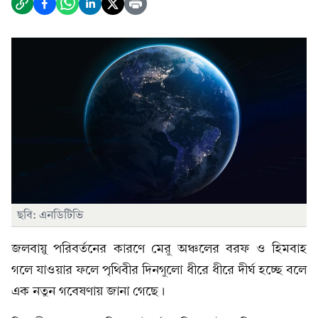
ছবি: এনডিটিভি
জলবায়ু পরিবর্তনের কারণে মেরু অঞ্চলের বরফ ও হিমবাহ
গলে যাওয়ার ফলে পৃথিবীর দিনগুলো ধীরে ধীরে দীর্ঘ হচ্ছে বলে
এক নতুন গবেষণায় জানা গেছে।