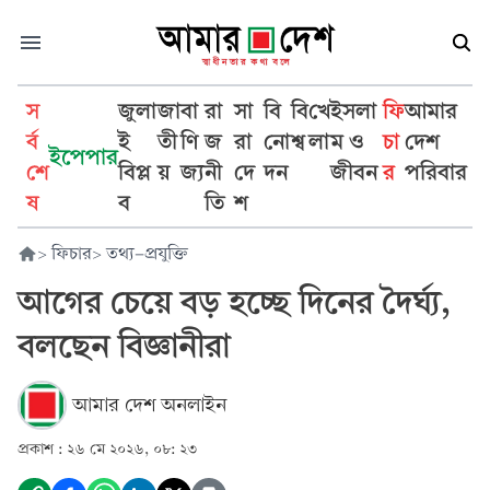
স
জুলা
জা
বা
রা
সা
বি
বি
খে
ইসলা
ফি
আমার
র্ব
ই
তী
ণি
জ
রা
নো
শ্ব
লা
ম ও
চা
দেশ
ইপেপার
শে
বিপ্ল
য়
জ্য
নী
দে
দন
জীবন
র
পরিবার
ষ
ব
তি
শ
>
ফিচার
>
তথ্য-প্রযুক্তি
আগের চেয়ে বড় হচ্ছে দিনের দৈর্ঘ্য,
বলছেন বিজ্ঞানীরা
আমার দেশ অনলাইন
প্রকাশ :
২৬ মে ২০২৬, ০৮: ২৩