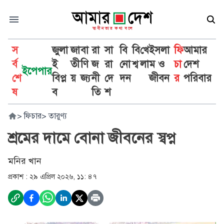
স
জুলা
জা
বা
রা
সা
বি
বি
খে
ইসলা
ফি
আমার
র্ব
ই
তী
ণি
জ
রা
নো
শ্ব
লা
ম ও
চা
দেশ
ইপেপার
শে
বিপ্ল
য়
জ্য
নী
দে
দন
জীবন
র
পরিবার
ষ
ব
তি
শ
>
ফিচার
>
তারুণ্য
শ্রমের দামে বোনা জীবনের স্বপ্ন
মনির খান
প্রকাশ :
২৯ এপ্রিল ২০২৬, ১১: ৪৭