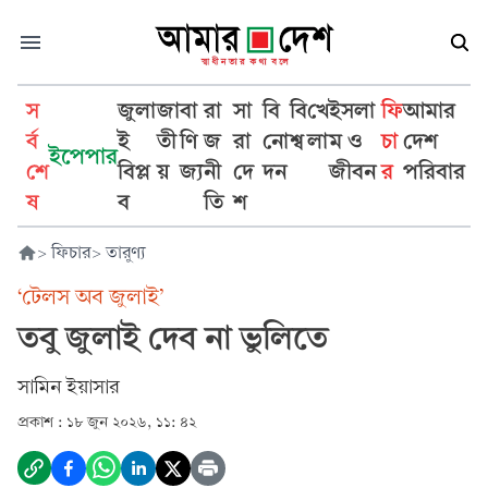
স
জুলা
জা
বা
রা
সা
বি
বি
খে
ইসলা
ফি
আমার
র্ব
ই
তী
ণি
জ
রা
নো
শ্ব
লা
ম ও
চা
দেশ
ইপেপার
শে
বিপ্ল
য়
জ্য
নী
দে
দন
জীবন
র
পরিবার
ষ
ব
তি
শ
>
ফিচার
>
তারুণ্য
‘টেলস অব জুলাই’
তবু জুলাই দেব না ভুলিতে
সামিন ইয়াসার
প্রকাশ :
১৮ জুন ২০২৬, ১১: ৪২