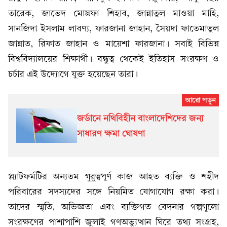
তারেক, জাভেদ মোস্তফা শিহাব, জান্নাতুল মাওয়া মাহি,
সানজিদা ইসলাম লাবণ্য, ফারজানা জাহান, সৈয়দা ফাতেমাতুল
জান্নাত, রিফাত জাহান ও মায়েশা ফারজানা। সবাই বিভিন্ন
বিশ্ববিদ্যালয়ের শিক্ষার্থী। বন্ধুত্ব থেকেই ইতিহাস সংরক্ষণ ও
চর্চার এই উদ্যোগে যুক্ত হয়েছেন তারা।
জর্ডানে নথিবিহীন বাংলাদেশিদের জন্য
সাধারণ ক্ষমা ঘোষণা
প্ল্যাটফর্মটির অন্যতম গুরুত্বপূর্ণ কাজ আহত ব্যক্তি ও শহীদ
পরিবারের সদস্যদের সঙ্গে নিয়মিত যোগাযোগ রক্ষা করা।
তাদের স্মৃতি, অভিজ্ঞতা এবং ব্যক্তিগত বেদনার গল্পগুলো
সংরক্ষণের পাশাপাশি জুলাই গণঅভ্যুত্থান ঘিরে তথ্য সংগ্রহ,