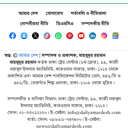
আমার দেশ
যোগাযোগ
শর্তাবলি ও নীতিমালা
গোপনীয়তা নীতি
ডিএমসিএ
সম্পাদকীয় নীতি
স্বত্ব: ©️
আমার দেশ
| সম্পাদক ও প্রকাশক, মাহমুদুর রহমান
মাহমুদুর রহমান
কর্তৃক ঢাকা ট্রেড সেন্টার (৮ম ফ্লোর), ৯৯, কাজী
নজরুল ইসলাম অ্যাভিনিউ, কারওয়ান বাজার, ঢাকা-১২১৫ থেকে
প্রকাশিত এবং আমার দেশ পাবলিকেশন লিমিটেড প্রেস, ৪৪৬/সি ও
৪৪৬/ডি, তেজগাঁও শিল্প এলাকা, ঢাকা-১২০৮ থেকে মুদ্রিত।
সম্পাদকীয় ও বাণিজ্য বিভাগ: ঢাকা ট্রেড সেন্টার, ৯৯, কাজী নজরুল
ইসলাম অ্যাভিনিউ, কারওয়ান বাজার, ঢাকা-১২১৫।
ফোন: ০২-৫৫০১২২৫০। ই-মেইল: info@dailyamardesh.com
বার্তা: ফোন: ০৯৬৬৬-৭৪৭৪০০। ই-মেইল:
news@dailyamardesh.com