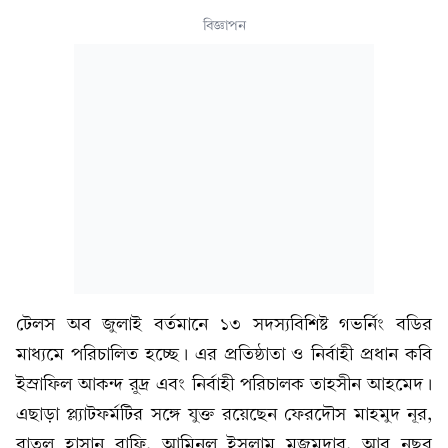
বিজ্ঞাপন
টেলস অব জুলাই বর্তমানে ১৩ সদস্যবিশিষ্ট গভর্নিং বডির
মাধ্যমে পরিচালিত হচ্ছে। এর প্রতিষ্ঠাতা ও নির্বাহী প্রধান কবি
ইস্রাফিল আকন্দ রুদ্র এবং নির্বাহী পরিচালক তাহসীন আহমেদ।
এছাড়া প্ল্যাটফর্মটির সঙ্গে যুক্ত রয়েছেন ফেরদৌস মাহমুদ নূর,
রাতুল হাসান রাফি, আমিনুল ইসলাম মজুমদার, আবু নছর