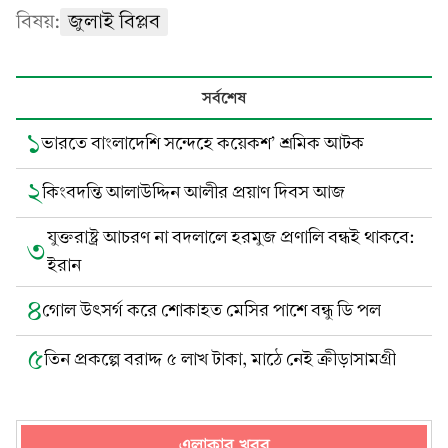
বিষয়:
জুলাই বিপ্লব
সর্বশেষ
১
ভারতে বাংলাদেশি সন্দেহে কয়েকশ’ শ্রমিক আটক
২
কিংবদন্তি আলাউদ্দিন আলীর প্রয়াণ দিবস আজ
যুক্তরাষ্ট্র আচরণ না বদলালে হরমুজ প্রণালি বন্ধই থাকবে:
৩
ইরান
৪
গোল উৎসর্গ করে শোকাহত মেসির পাশে বন্ধু ডি পল
৫
তিন প্রকল্পে বরাদ্দ ৫ লাখ টাকা, মাঠে নেই ক্রীড়াসামগ্রী
এলাকার খবর