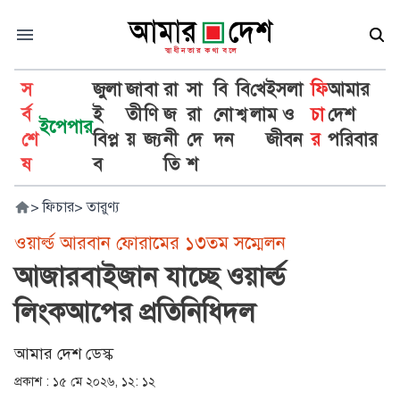
স
জুলা
জা
বা
রা
সা
বি
বি
খে
ইসলা
ফি
আমার
র্ব
ই
তী
ণি
জ
রা
নো
শ্ব
লা
ম ও
চা
দেশ
ইপেপার
শে
বিপ্ল
য়
জ্য
নী
দে
দন
জীবন
র
পরিবার
ষ
ব
তি
শ
>
ফিচার
>
তারুণ্য
ওয়ার্ল্ড আরবান ফোরামের ১৩তম সম্মেলন
আজারবাইজান যাচ্ছে ওয়ার্ল্ড
লিংকআপের প্রতিনিধিদল
আমার দেশ ডেস্ক
প্রকাশ :
১৫ মে ২০২৬, ১২: ১২