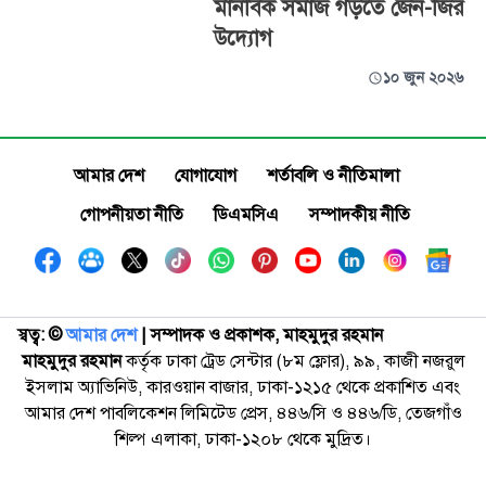
মানবিক সমাজ গড়তে জেন-জির
উদ্যোগ
১০ জুন ২০২৬
আমার দেশ
যোগাযোগ
শর্তাবলি ও নীতিমালা
গোপনীয়তা নীতি
ডিএমসিএ
সম্পাদকীয় নীতি
স্বত্ব: ©️
আমার দেশ
| সম্পাদক ও প্রকাশক, মাহমুদুর রহমান
মাহমুদুর রহমান
কর্তৃক ঢাকা ট্রেড সেন্টার (৮ম ফ্লোর), ৯৯, কাজী নজরুল
ইসলাম অ্যাভিনিউ, কারওয়ান বাজার, ঢাকা-১২১৫ থেকে প্রকাশিত এবং
আমার দেশ পাবলিকেশন লিমিটেড প্রেস, ৪৪৬/সি ও ৪৪৬/ডি, তেজগাঁও
শিল্প এলাকা, ঢাকা-১২০৮ থেকে মুদ্রিত।