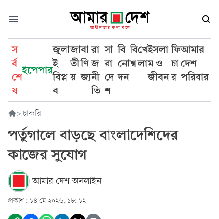
স
জুলা
জা
বা
রা
সা
বি
বি
খে
ইসলা
ফি
আমার
র্ব
ই
তী
ণি
জ
রা
নো
শ্ব
লা
ম ও
চা
দেশ
ইপেপার
শে
বিপ্ল
য়
জ্য
নী
দে
দন
জীবন
র
পরিবার
ষ
ব
তি
শ
>
চাকরি
পর্তুগালে বাড়ছে বাংলাদেশিদের
কাজের সুযোগ
আমার দেশ অনলাইন
প্রকাশ :
১৪ মে ২০২৬, ১৮: ১২