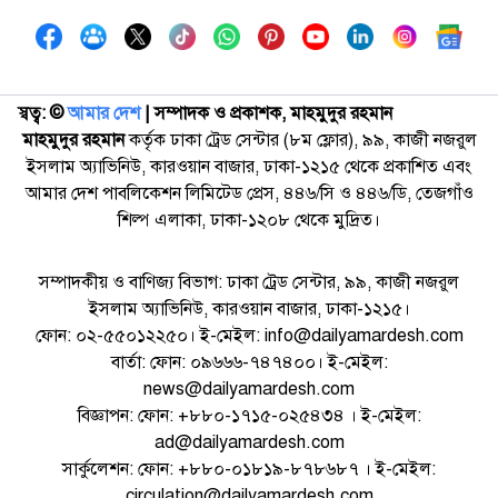
স্বত্ব: ©️
আমার দেশ
| সম্পাদক ও প্রকাশক, মাহমুদুর রহমান
মাহমুদুর রহমান
কর্তৃক ঢাকা ট্রেড সেন্টার (৮ম ফ্লোর), ৯৯, কাজী নজরুল
ইসলাম অ্যাভিনিউ, কারওয়ান বাজার, ঢাকা-১২১৫ থেকে প্রকাশিত এবং
আমার দেশ পাবলিকেশন লিমিটেড প্রেস, ৪৪৬/সি ও ৪৪৬/ডি, তেজগাঁও
শিল্প এলাকা, ঢাকা-১২০৮ থেকে মুদ্রিত।
সম্পাদকীয় ও বাণিজ্য বিভাগ: ঢাকা ট্রেড সেন্টার, ৯৯, কাজী নজরুল
ইসলাম অ্যাভিনিউ, কারওয়ান বাজার, ঢাকা-১২১৫।
ফোন: ০২-৫৫০১২২৫০। ই-মেইল: info@dailyamardesh.com
বার্তা: ফোন: ০৯৬৬৬-৭৪৭৪০০। ই-মেইল:
news@dailyamardesh.com
বিজ্ঞাপন: ফোন: +৮৮০-১৭১৫-০২৫৪৩৪ । ই-মেইল:
ad@dailyamardesh.com
সার্কুলেশন: ফোন: +৮৮০-০১৮১৯-৮৭৮৬৮৭ । ই-মেইল:
circulation@dailyamardesh.com