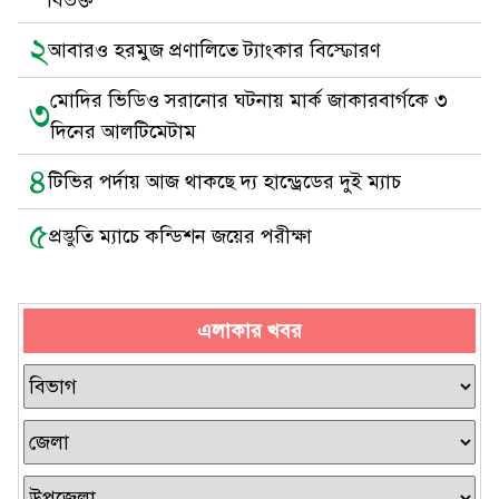
বিভক্ত
২
আবারও হরমুজ প্রণালিতে ট্যাংকার বিস্ফোরণ
মোদির ভিডিও সরানোর ঘটনায় মার্ক জাকারবার্গকে ৩
৩
দিনের আলটিমেটাম
৪
টিভির পর্দায় আজ থাকছে দ্য হান্ড্রেডের দুই ম্যাচ
৫
প্রস্তুতি ম্যাচে কন্ডিশন জয়ের পরীক্ষা
এলাকার খবর