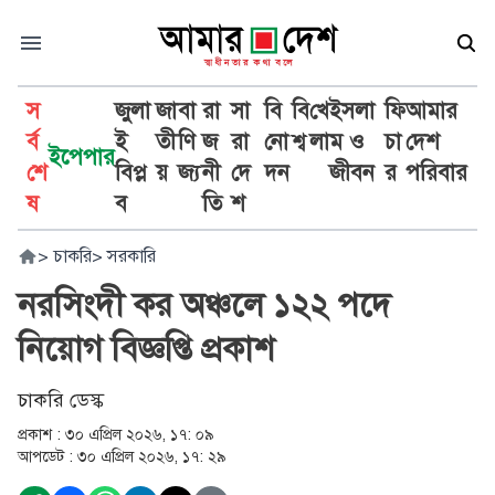
স
জুলা
জা
বা
রা
সা
বি
বি
খে
ইসলা
ফি
আমার
র্ব
ই
তী
ণি
জ
রা
নো
শ্ব
লা
ম ও
চা
দেশ
ইপেপার
শে
বিপ্ল
য়
জ্য
নী
দে
দন
জীবন
র
পরিবার
ষ
ব
তি
শ
>
চাকরি
>
সরকারি
নরসিংদী কর অঞ্চলে ১২২ পদে
নিয়োগ বিজ্ঞপ্তি প্রকাশ
চাকরি ডেস্ক
প্রকাশ :
৩০ এপ্রিল ২০২৬, ১৭: ০৯
আপডেট :
৩০ এপ্রিল ২০২৬, ১৭: ২৯