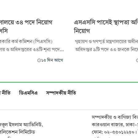
্ত্রণালয়ে ৩৪ পদে নিয়োগ
এসএসসি পাসেই স্থাপত্য অধ
সসি
নিয়োগ
রকারি কর্ম কমিশন (পিএসসি)
গৃহায়ণ ও গণপূর্ত মন্ত্রণালয়ের অধীন
রণালয় ও অধিদপ্তরের ৩৪টি শূন্য পদে
অধিদপ্তর ৯টি পদে ৩৩ জনকে নিয
ের জন্য বিজ্ঞপ্তি প্রকাশ করেছে।
বিজ্ঞপ্তি প্রকাশ করেছে। আগ্রহী প্রার্
১৫ দিন আগে
্থীরা আগামী ২৬ জুলাই থেকে
অনলাইনে আবেদন করতে পারবেন।
বেদন করতে পারবেন। আবেদন
হয়েছে ১৫ জুলাই ২০২৬ সকাল ১০ট
গস্ট ২০২৬ পর্যন্ত। বিজ্ঞপ্তি
চলবে ৬ আগস্ট ২০২৬ বিকেল ৫টা পর
য ও সম্প্রচার মন্ত্রণালয়ের অধীন ব
বিজ্ঞপ্তি অনুযায়ী, নিয়োগ হবে অস্থায
 নীতি
ডিএমসিএ
সম্পাদকীয় নীতি
না
সম্পাদকীয় ও বাণিজ্য বি
নজরুল ইসলাম অ্যাভিনিউ,
কারওয়ান বাজার, ঢাকা
াবলিকেশন লিমিটেড
ফোন: ০২-৫৫০১২২৫০। 