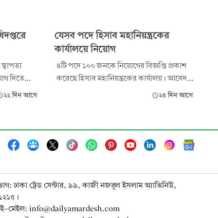
িদপ্তরে
যেসব পদে হিসাব মহানিয়ন্ত্রকের
কার্যালয়ে নিয়োগ
 স্থাপত্য
৪টি পদে ১০০ জনকে নিয়োগের বিজ্ঞপ্তি প্রকাশ
়োগ দিতে
করেছে হিসাব মহানিয়ন্ত্রকের কার্যালয়। আবেদন
থীরা
শুরু হবে ৬ আগস্ট সকাল ১০টা থেকে, চলবে ২৭
২২ দিন আগে
২৫ দিন আগে
 আবেদন শুরু
আগস্ট বিকেল ৪টা পর্যন্ত। আগ্রহী প্রার্থীরা
ায় এবং
নির্ধারিত সময়সীমার মধ্যে আবেদন করতে
্যন্ত।
পারবেন এবং ফি বাবদ ১১২ টাকা পরিশোধ
়ী ভিত্তিতে।
করতে হবে।
ভাগ: ঢাকা ট্রেড সেন্টার, ৯৯, কাজী নজরুল ইসলাম অ্যাভিনিউ,
-১২১৫।
ই-মেইল: info@dailyamardesh.com