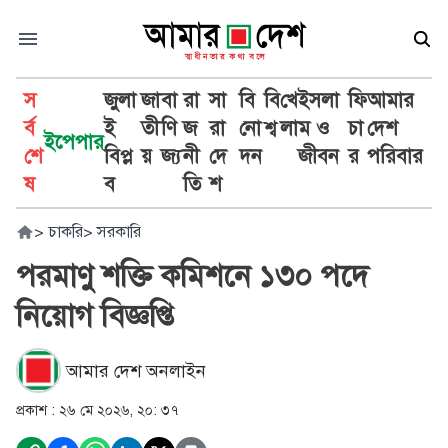
স
জুলা
জা
বা
রা
সা
বি
বি
খে
ইসলা
ফি
আমার
র্ব
ই
তী
ণি
জ
রা
নো
শ্ব
লা
ম ও
চা
দেশ
ইপেপার
শে
বিপ্ল
য়
জ্য
নী
দে
দন
জীবন
র
পরিবার
ষ
ব
তি
শ
>
চাকরি
>
সরকারি
পরমাণু শক্তি কমিশনে ১৩০ পদে
নিয়োগ বিজ্ঞপ্তি
আমার দেশ অনলাইন
প্রকাশ :
২৬ মে ২০২৬, ২০: ৩৭