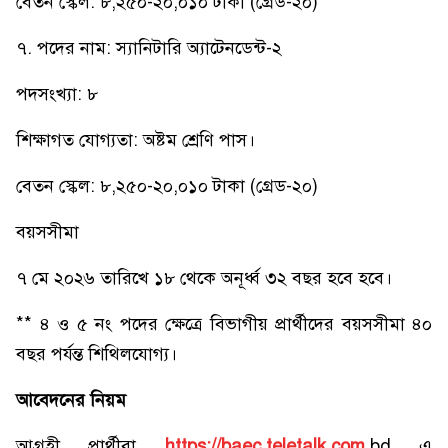
বেতন স্কেল: ৮,২৫০-২০,০১০ টাকা (গ্রেড-২০)
৭. পদের নাম: স্যানিটারি অ্যাটেনডেন্ট-২
পদসংখ্যা: ৮
শিক্ষাগত যোগ্যতা: অষ্টম শ্রেণি পাস।
বেতন স্কেল: ৮,২৫০-২০,০১০ টাকা (গ্রেড-২০)
বয়সসীমা
৭ মে ২০২৬ তারিখে ১৮ থেকে অনূর্ধ্ব ৩২ বছর হবে হবে।
** ৪ ও ৫ নং পদের ক্ষেত্রে বিভাগীয় প্রার্থীদের বয়সসীমা ৪০
বছর পর্যন্ত শিথিলযোগ্য।
আবেদনের নিয়ম
আগ্রহী প্রার্থীরা
https://baec.teletalk.com.
bd এ