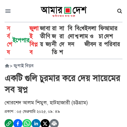
স
জুলা
জা
বা
রা
সা
বি
বি
খে
ইসলা
ফি
আমার
র্ব
ই
তী
ণি
জ
রা
নো
শ্ব
লা
ম ও
চা
দেশ
ইপেপার
শে
বিপ্ল
য়
জ্য
নী
দে
দন
জীবন
র
পরিবার
ষ
ব
তি
শ
>
জুলাই বিপ্লব
একটি গুলি চুরমার করে দেয় সায়েমের
সব স্বপ্ন
খোরশেদ আলম শিমুল, হাটহাজারী (চট্টগ্রাম)
প্রকাশ :
০৫ ফেব্রুয়ারি ২০২৫, ০৯: ৪৯