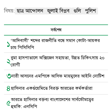
বিষয়:
ছাত্র আন্দোলন
জুলাই বিপ্লব
গুলি
পুলিশ
সর্বশেষ
‘আদিবাসী’ শব্দের রাজনীতি বন্ধে সমান কোটা-আয়কর
১
চায় পিসিসিপি
রুমা হাসপাতালে অক্সিজেন সহায়তা, উন্নত চিকিৎসায় ২০
২
রোগী
৩
নারী আসনের এমপিকে আসিফ মাহমুদের আইনি নোটিশ
৪
হাসিনার একগুঁয়েমিতে বিরক্ত ভারতের কর্মকর্তারা
ভারতে হাসিনার বক্তব্য বাংলাদেশের সার্বভৌমত্বের
৫
হুমকি: এনসিপি