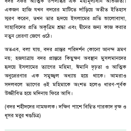
বদর সফর আত্মিক উপলব্ধির এক মহামূল্যবান অভিজ্ঞতা।
একজন হাজি যখন বদরের মাটিতে দাঁড়িয়ে অতীত ইতিহাস
স্মরণ করেন, তখন তার হৃদয়ে ইসলামের প্রতি ভালোবাসা,
সাহাবিদের প্রতি অকৃত্রিম শ্রদ্ধা এবং দ্বীনের জন্য কাজ করার
নতুন প্রেরণা জেগে ওঠে।
অতএব, বলা যায়, বদর প্রান্তর পরিদর্শন কোনো আনন্দ ভ্রমণ
নয়; হজযাত্রায় বদর প্রান্তরে কিছুক্ষণ অবস্থান মুসলমানদের
হৃদয়ে ইসলামের ত্যাগের মহিমা, ঈমানি দৃঢ়তা ও আত্মিক
অনুপ্রেরণার এক সমুজ্জ্বল অধ্যায় হয়ে থাকে। আমরাও
সদলবলে ত্যাগের ওই মহিমাকে অংশত হলেও ধারণ-পূর্বক
উজ্জীবিত হয়ে মদিনায় ফিরে আসি।
(বদর শহীদদের নামফলক। দক্ষিণ পাশে বিম্বিত গারকাদ বৃক্ষ ও
ধূসর মরুর খণ্ডচিত্র)