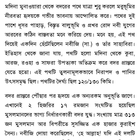
মদিনা মুনাওয়ারা থেকে বদরের পথে যাত্রা শুরু করলে মরুভূমির
নীরবতা হৃদয়কে গভীর ভাবনায় আন্দোলিত করে। পথের দুই
পাশে ধূসর পাহাড়, বিস্তৃত বালুভূমি ও প্রখর রোদ নবী যুগের
আরবের কঠিন বাস্তবতা মনে করিয়ে দেয়। মনে হয়, এই পথ
দিয়েই একদিন হেঁটেছিলেন নবীজি (সা.) ও তাঁর সাহাবিরা।
ইতিহাস থেকে জানা যায়, পথটি হলো মদিনা থেকে কুবা,
আরজ, রওহা ও সাফরা উপত্যকা অতিক্রম করে বদর প্রান্তরে
যেতে হতো। এই পথটি তুলনামূলকভাবে নিরাপদ ও পানির
উৎসসমৃদ্ধ ছিল। পথটির দৈর্ঘ্য ছিল ১২০/১৩০ কিমি।
বদর প্রান্তরে পৌঁছার পর হৃদয়ে এক অন্যরকম অনুভূতি জাগে।
এখানেই ২ হিজরির ১৭ রমজান সংঘটিত হয়েছিল
মুসলমানদের ভাগ্য নির্ধারণকারী বদর যুদ্ধ। সংখ্যায় মাত্র ৩১৩
জন মুসলমান আর বিপরীতে সুসজ্জিত এক হাজার কুরাইশ
সৈন্য। নবীজি দোয়া করেছিলেন, ‘হে আল্লাহ! যদি এই দলটি