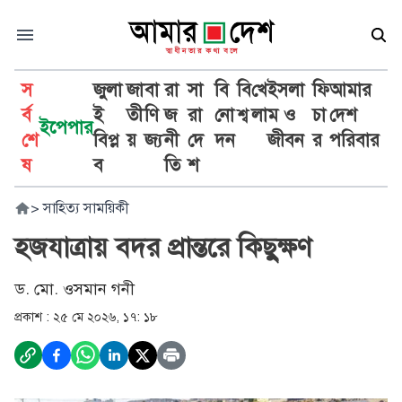
স
জুলা
জা
বা
রা
সা
বি
বি
খে
ইসলা
ফি
আমার
র্ব
ই
তী
ণি
জ
রা
নো
শ্ব
লা
ম ও
চা
দেশ
ইপেপার
শে
বিপ্ল
য়
জ্য
নী
দে
দন
জীবন
র
পরিবার
ষ
ব
তি
শ
>
সাহিত্য সাময়িকী
হজযাত্রায় বদর প্রান্তরে কিছুক্ষণ
ড. মো. ওসমান গনী
প্রকাশ :
২৫ মে ২০২৬, ১৭: ১৮