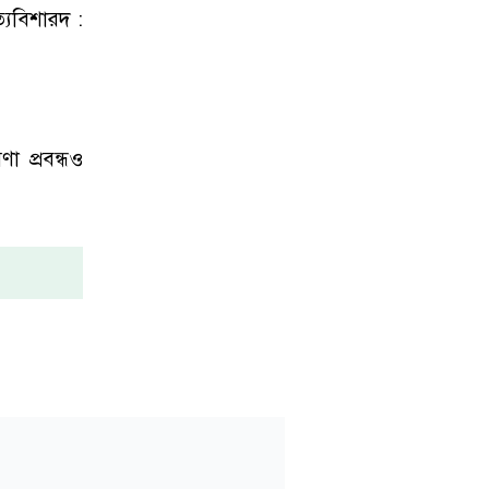
যবিশারদ :
া প্রবন্ধও