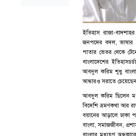
ইতিহাস রাজা-বাদশাহর
জনপদের বদল, ভাষার 
পাতার ভেতর থেকে টেন
বাংলাদেশের ইতিহাসচর্চা
আবদুল করিম শুধু বাংল
আন্ধারও সরাতে চেয়েছে
আবদুল করিম ছিলেন মধ্
বিদেশি ভ্রমণকথা আর রা
বয়ানের আড়ালে ঢাকা প
বাংলা, সমাজজীবন, প্র
বাংলার মধ্যযুগ অন্ধকারে