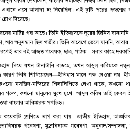
আব্দুল করিম দেখালেন, বাংলার সমাজের নিজস্ব চলন ছিল, নিজস্
খানে এসে আলাদা ঢং নিয়েছিল। এই দৃষ্টি পরের প্রজন্মের
ন চোখ দিয়েছে।
নের মাটির গন্ধ আছে। তিনি ইতিহাসকে দূরের জিনিস বানাননি
ান্ডা, আর অনুসন্ধান ছিল গভীর। তিনি আবেগে ভেসে যাননি, আবা
কারণেই তার বই আজও গবেষক, ছাত্র, পাঠক—সবার কাছে দরকার
হাস নিয়ে যখন টানাটানি বাড়ছে, তখন আব্দুল করিমকে নতু
। কারণ তিনি শিখিয়েছেন—ইতিহাস মানে পক্ষ নেওয়া নয়, ইত
য কখনো মসজিদ-মন্দিরের শিলালিপিতে লেখা থাকে, কখনো থ
 গল্পে, কখনো মানুষের মুখে মুখে। আব্দুল করিম তাই কেবল 
ওয়া বাংলার আবিষ্কারক পথচিহ্ন।
 কয়েকটি শ্রেণিতে ভাগ করা যায়—জাতীয় ইতিহাস, আঞ্চলি
ত্যবিষয়ক গবেষণা, মুদ্রাবিষয়ক গবেষণা, অনুবাদ/সম্পাদনা,