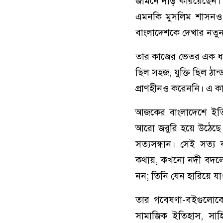
জমিনে দাঁড় করিয়েছেন। 
এমনকি মুসলিম শাসনও এ
বাংলাদেশকে দেখার নতু
তার কাজের ভেতর এক ধর
ছিল সহজ, যুক্তি ছিল ঠ
প্রাণহীনও করেননি। এ 
আজকের বাংলাদেশে ইতি
আরো জরুরি হয়ে উঠেছে
সত্যসন্ধান। সেই সত্
কথায়, কখনো নদী বদলের
নন; তিনি যেন হারিয়ে যা
তার গবেষণা-বইগুলোকে
সামাজিক ইতিহাস, সাহি