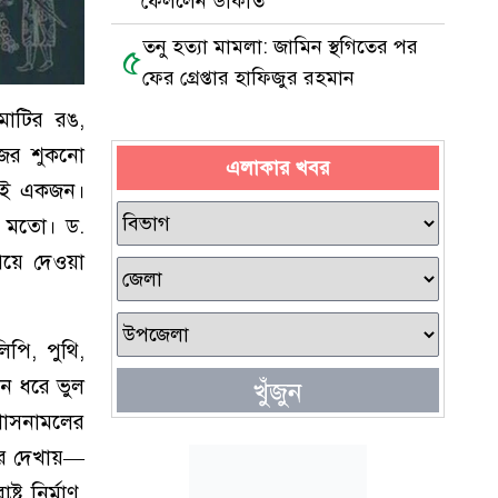
ফেললেন ডাকাত
তনু হত্যা মামলা: জামিন স্থগিতের পর
৫
ফের গ্রেপ্তার হাফিজুর রহমান
মাটির রঙ,
জের শুকনো
এলাকার খবর
েরই একজন।
ের মতো। ড.
িয়ে দেওয়া
পি, পুথি,
িন ধরে ভুল
খুঁজুন
শাসনামলের
ের দেখায়—
্র নির্মাণ,