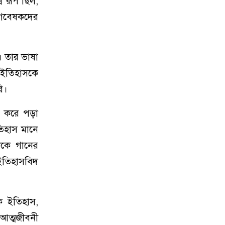
ব রূপ ছিল,
 গবেষকদের
। তার ভাষা
র ইতিহাসকে
ি।
ন করে পড়া
িহাস মানে
াকে গানের
ইতিহাসবিদ
ক ইতিহাস,
 আত্মজীবনী