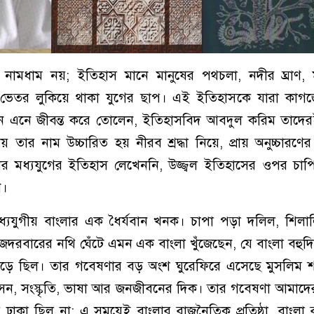
 নামধাম নয়; ইতিহাস মানে মানুষের পথচলা, নদীর ঘ্রাণ, 
ভেতর লুকিয়ে থাকা যুগের ছাপ। এই ইতিহাসকে যারা কাগ
ে এনে জীবন্ত করে তোলেন, ইতিহাসবিদ আবদুল করিম তাদ
য় তার নাম উচ্চারিত হয় নীরব শ্রদ্ধা নিয়ে, প্রায় অনুচ্চারণ
ার মধ্যযুগের ইতিহাস লেখেননি, উজ্জ্বল ইতিহাসের ওপর চাপ
ন।
যযুগীয় বাংলার এক ধৈর্যবান খনক। চাপা পড়া দলিল, শিলালি
জদরবারের নথি ঘেঁটে এমন এক বাংলা খুঁজেছেন, যে বাংলা বহুদ
ড়ে ছিল। তার গবেষণার বড় অংশ ঘুরেফিরে এসেছে মুসলিম 
শাসন, সংস্কৃতি, ভাষা আর জনজীবনের দিক। তার গবেষণা আমাদ
 ঢাকা ছিল না; এ সময়েই বাংলার রাজনৈতিক প্রতিষ্ঠা, বাংলা রাষ্ট