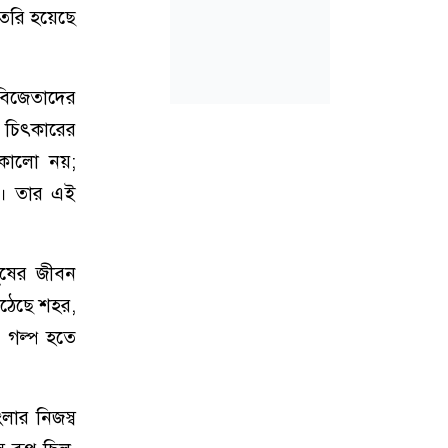
তৈরি হয়েছে
 বিজেতাদের
ই চিৎকারের
-কালো নয়;
ে। তার এই
ুষের জীবন
উঠেছে শহর,
 গল্প হতে
ংলার নিজস্ব