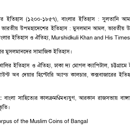
ার ইতিহাস (১২০০-১৮৫৭), বাংলার ইতিহাস : সুলতানি আম
 ভারতীয় উপমহাদেশের ইতিহাস : মুসলমান আমল, ভারতীয় 
াংলার ইতিহাস ও ঐতিহ্য, Murshidkuli Khan and His Times প
ার মুসলমানদের সামাজিক ইতিহাস।
খালির ইতিহাস ও ঐতিহ্য, ঢাকা দ্য মোগল ক্যাপিটাল, চট্টগ্রামে 
াকাউন্ট অব দেয়ার হিস্টোরি অ্যান্ড কালচার, কক্সবাজারের ইতি
 :
বাংলা সাহিত্যের কালক্রমÑমধ্যযুগ, আরকান রাজসভায় বাঙ্গা
রভৃতি।
rpus of the Muslim Coins of Bangal