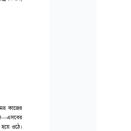
িমের কাজের
গঠন—এসবের
ত হয়ে ওঠে।