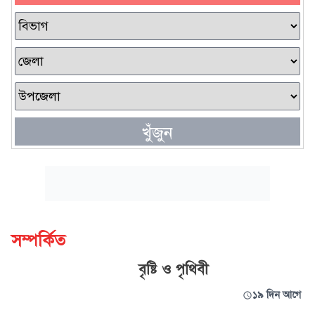
খুঁজুন
সম্পর্কিত
বৃষ্টি ও পৃথিবী
১৯ দিন আগে