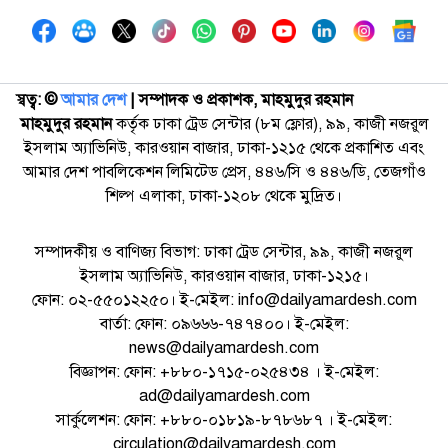
স্বত্ব: ©️
আমার দেশ
| সম্পাদক ও প্রকাশক, মাহমুদুর রহমান
মাহমুদুর রহমান
কর্তৃক ঢাকা ট্রেড সেন্টার (৮ম ফ্লোর), ৯৯, কাজী নজরুল
ইসলাম অ্যাভিনিউ, কারওয়ান বাজার, ঢাকা-১২১৫ থেকে প্রকাশিত এবং
আমার দেশ পাবলিকেশন লিমিটেড প্রেস, ৪৪৬/সি ও ৪৪৬/ডি, তেজগাঁও
শিল্প এলাকা, ঢাকা-১২০৮ থেকে মুদ্রিত।
সম্পাদকীয় ও বাণিজ্য বিভাগ: ঢাকা ট্রেড সেন্টার, ৯৯, কাজী নজরুল
ইসলাম অ্যাভিনিউ, কারওয়ান বাজার, ঢাকা-১২১৫।
ফোন: ০২-৫৫০১২২৫০। ই-মেইল: info@dailyamardesh.com
বার্তা: ফোন: ০৯৬৬৬-৭৪৭৪০০। ই-মেইল:
news@dailyamardesh.com
বিজ্ঞাপন: ফোন: +৮৮০-১৭১৫-০২৫৪৩৪ । ই-মেইল:
ad@dailyamardesh.com
সার্কুলেশন: ফোন: +৮৮০-০১৮১৯-৮৭৮৬৮৭ । ই-মেইল:
circulation@dailyamardesh.com