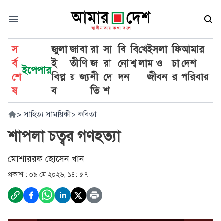
স
জুলা
জা
বা
রা
সা
বি
বি
খে
ইসলা
ফি
আমার
র্ব
ই
তী
ণি
জ
রা
নো
শ্ব
লা
ম ও
চা
দেশ
ইপেপার
শে
বিপ্ল
য়
জ্য
নী
দে
দন
জীবন
র
পরিবার
ষ
ব
তি
শ
>
সাহিত্য সাময়িকী
>
কবিতা
শাপলা চত্বর গণহত্যা
মোশাররফ হোসেন খান
প্রকাশ :
০৯ মে ২০২৬, ১৪: ৫৭