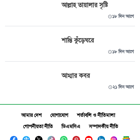
আল্লাহ তায়ালার সৃষ্টি
১৮ দিন আগে
শান্তি কুঁড়েঘরে
১৮ দিন আগে
আম্মার কবর
২১ দিন আগে
আমার দেশ
যোগাযোগ
শর্তাবলি ও নীতিমালা
গোপনীয়তা নীতি
ডিএমসিএ
সম্পাদকীয় নীতি