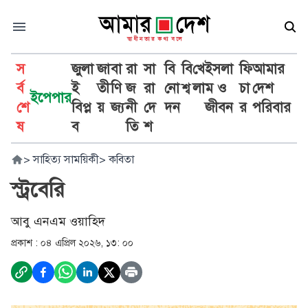
স
জুলা
জা
বা
রা
সা
বি
বি
খে
ইসলা
ফি
আমার
র্ব
ই
তী
ণি
জ
রা
নো
শ্ব
লা
ম ও
চা
দেশ
ইপেপার
শে
বিপ্ল
য়
জ্য
নী
দে
দন
জীবন
র
পরিবার
ষ
ব
তি
শ
>
সাহিত্য সাময়িকী
>
কবিতা
স্ট্রবেরি
আবু এনএম ওয়াহিদ
প্রকাশ :
০৪ এপ্রিল ২০২৬, ১৩: ০০