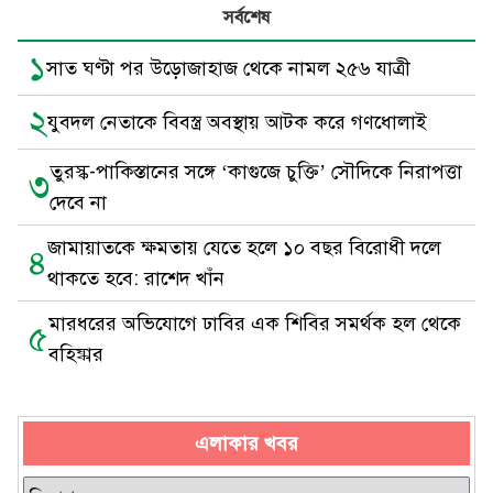
সর্বশেষ
১
সাত ঘণ্টা পর উড়োজাহাজ থেকে নামল ২৫৬ যাত্রী
২
যুবদল নেতাকে বিবস্ত্র অবস্থায় আটক করে গণধোলাই
তুরস্ক-পাকিস্তানের সঙ্গে ‘কাগুজে চুক্তি’ সৌদিকে নিরাপত্তা
৩
দেবে না
জামায়াতকে ক্ষমতায় যেতে হলে ১০ বছর বিরোধী দলে
৪
থাকতে হবে: রাশেদ খাঁন
মারধরের অভিযোগে ঢাবির এক শিবির সমর্থক হল থেকে
৫
বহিষ্কার
এলাকার খবর