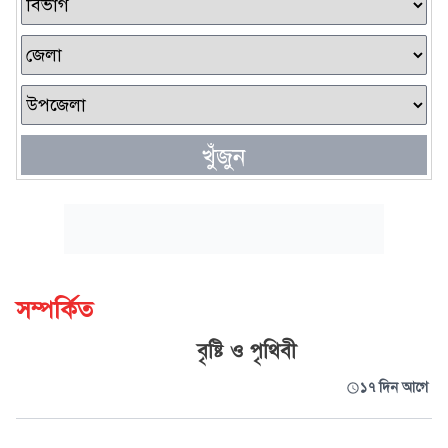
খুঁজুন
সম্পর্কিত
বৃষ্টি ও পৃথিবী
১৭ দিন আগে