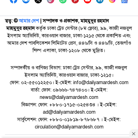
স্বত্ব: ©️
আমার দেশ
| সম্পাদক ও প্রকাশক, মাহমুদুর রহমান
মাহমুদুর রহমান
কর্তৃক ঢাকা ট্রেড সেন্টার (৮ম ফ্লোর), ৯৯, কাজী নজরুল
ইসলাম অ্যাভিনিউ, কারওয়ান বাজার, ঢাকা-১২১৫ থেকে প্রকাশিত এবং
আমার দেশ পাবলিকেশন লিমিটেড প্রেস, ৪৪৬/সি ও ৪৪৬/ডি, তেজগাঁও
শিল্প এলাকা, ঢাকা-১২০৮ থেকে মুদ্রিত।
সম্পাদকীয় ও বাণিজ্য বিভাগ: ঢাকা ট্রেড সেন্টার, ৯৯, কাজী নজরুল
ইসলাম অ্যাভিনিউ, কারওয়ান বাজার, ঢাকা-১২১৫।
ফোন: ০২-৫৫০১২২৫০। ই-মেইল: info@dailyamardesh.com
বার্তা: ফোন: ০৯৬৬৬-৭৪৭৪০০। ই-মেইল:
news@dailyamardesh.com
বিজ্ঞাপন: ফোন: +৮৮০-১৭১৫-০২৫৪৩৪ । ই-মেইল:
ad@dailyamardesh.com
সার্কুলেশন: ফোন: +৮৮০-০১৮১৯-৮৭৮৬৮৭ । ই-মেইল:
circulation@dailyamardesh.com