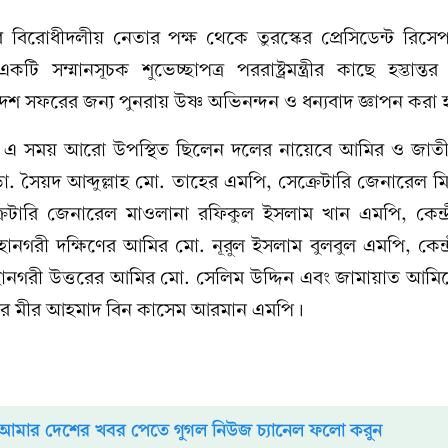
িরোধীদলীয় নেতার পক্ষ থেকে তুরস্কের প্রেসিডেন্ট রিসেপ
ি সম্মানসূচক শুভেচ্ছাপত্র পররাষ্ট্রমন্ত্রীর কাছে হস্তান্
েশ সফরের জন্য পুনরায় উষ্ণ অভিনন্দন ও ধন্যবাদ জ্ঞাপন করা
ে এ সময় আরো উপস্থিত ছিলেন দলের নায়েবে আমির ও জাত
. সৈয়দ আব্দুল্লাহ মো. তাহের এমপি, সেক্রেটারি জেনারেল 
েটারি জেনারেল মাওলানা রফিকুল ইসলাম খান এমপি, কেন্দ্রী
নগরী দক্ষিণের আমির মো. নূরুল ইসলাম বুলবুল এমপি, কেন্দ্রী
ানগরী উত্তরের আমির মো. সেলিম উদ্দিন এবং জামায়াত আমিরের
স্টার মীর আহমাদ বিন কাসেম আরমান এমপি।
আমার দেশের খবর পেতে গুগল নিউজ চ্যানেল ফলো করুন