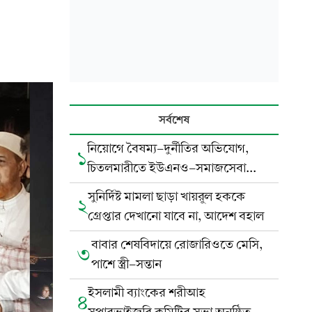
সর্বশেষ
নিয়োগে বৈষম্য-দুর্নীতির অভিযোগ,
১
চিতলমারীতে ইউএনও-সমাজসেবা
কর্মকর্তার অপসারণ দাবি
সুনির্দিষ্ট মামলা ছাড়া খায়রুল হককে
২
গ্রেপ্তার দেখানো যাবে না, আদেশ বহাল
বাবার শেষবিদায়ে রোজারিওতে মেসি,
৩
পাশে স্ত্রী-সন্তান
ইসলামী ব্যাংকের শরীআহ
৪