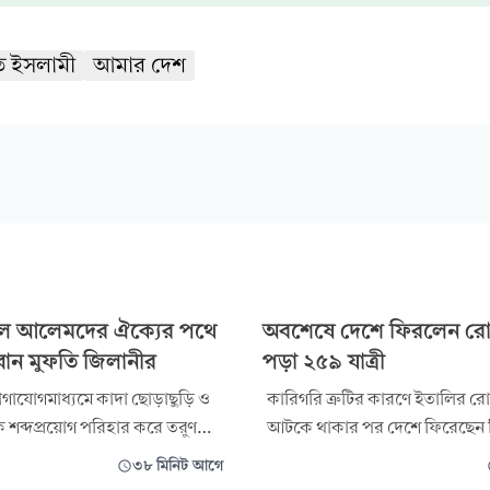
ে ইসলামী
আমার দেশ
লে আলেমদের ঐক্যের পথে
অবশেষে দেশে ফিরলেন র
্বান মুফতি জিলানীর
পড়া ২৫৯ যাত্রী
াযোগমাধ্যমে কাদা ছোড়াছুড়ি ও
কারিগরি ত্রুটির কারণে ইতালির রোম
শব্দপ্রয়োগ পরিহার করে তরুণ
আটকে থাকার পর দেশে ফিরেছেন 
্যের পথে হাঁটার আহ্বান
বাংলাদেশ এয়ারলাইন্সের বিজি-৩০
৩৮ মিনিট আগে
 হেফাজতে ইসলাম বাংলাদেশের
যাত্রীরা। রোববার দুপুর ১২টা ৩০ মি