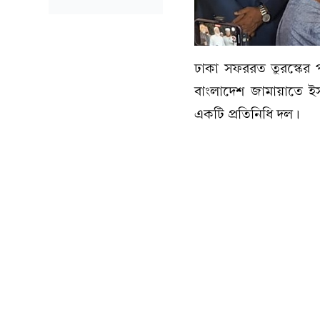
ঢাকা সফররত তুরস্কের প
বাংলাদেশ জামায়াতে ইস
একটি প্রতিনিধি দল।