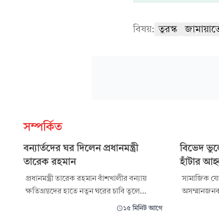
বিষয়:
তুরস্ক
জামায়াত
সম্পর্কিত
বন্যার্তদের ঘর দিলেন প্রধানমন্ত্রী
বিভেদ ভু
তারেক রহমান
হাঁটার আহ
প্রধানমন্ত্রী তারেক রহমান বাঁশখালীর বন্যায়
সামাজিক যোগ
ক্ষতিগ্রস্তদের হাতে নতুন ঘরের চাবি তুলে
অসম্মানজনক 
দিয়েছেন। রোববার দুপুরে বাহারছড়া ইউনিয়নের
আলেমদের ঐক
১৫ মিনিট আগে
পশ্চিম বাঁশখালীর বন্যা কবলিত এলাকায়
জানিয়েছেন