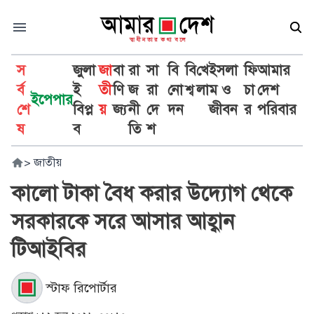
স
জুলা
জা
বা
রা
সা
বি
বি
খে
ইসলা
ফি
আমার
র্ব
ই
তী
ণি
জ
রা
নো
শ্ব
লা
ম ও
চা
দেশ
ইপেপার
শে
বিপ্ল
য়
জ্য
নী
দে
দন
জীবন
র
পরিবার
ষ
ব
তি
শ
>
জাতীয়
কালো টাকা বৈধ করার উদ্যোগ থেকে
সরকারকে সরে আসার আহ্বান
টিআইবির
স্টাফ রিপোর্টার