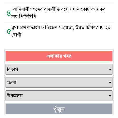
‘আদিবাসী’ শব্দের রাজনীতি বন্ধে সমান কোটা-আয়কর
৪
চায় পিসিসিপি
রুমা হাসপাতালে অক্সিজেন সহায়তা, উন্নত চিকিৎসায় ২০
৫
রোগী
এলাকার খবর
খুঁজুন