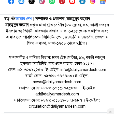
স্বত্ব: ©️
আমার দেশ
| সম্পাদক ও প্রকাশক, মাহমুদুর রহমান
মাহমুদুর রহমান
কর্তৃক ঢাকা ট্রেড সেন্টার (৮ম ফ্লোর), ৯৯, কাজী নজরুল
ইসলাম অ্যাভিনিউ, কারওয়ান বাজার, ঢাকা-১২১৫ থেকে প্রকাশিত এবং
আমার দেশ পাবলিকেশন লিমিটেড প্রেস, ৪৪৬/সি ও ৪৪৬/ডি, তেজগাঁও
শিল্প এলাকা, ঢাকা-১২০৮ থেকে মুদ্রিত।
সম্পাদকীয় ও বাণিজ্য বিভাগ: ঢাকা ট্রেড সেন্টার, ৯৯, কাজী নজরুল
ইসলাম অ্যাভিনিউ, কারওয়ান বাজার, ঢাকা-১২১৫।
ফোন: ০২-৫৫০১২২৫০। ই-মেইল: info@dailyamardesh.com
বার্তা: ফোন: ০৯৬৬৬-৭৪৭৪০০। ই-মেইল:
news@dailyamardesh.com
বিজ্ঞাপন: ফোন: +৮৮০-১৭১৫-০২৫৪৩৪ । ই-মেইল:
ad@dailyamardesh.com
সার্কুলেশন: ফোন: +৮৮০-০১৮১৯-৮৭৮৬৮৭ । ই-মেইল:
circulation@dailyamardesh.com