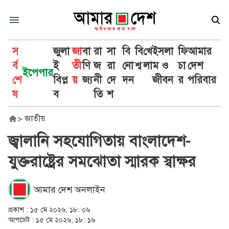
স
জুলা
জা
বা
রা
সা
বি
বি
খে
ইসলা
ফি
আমার
র্ব
ই
তী
ণি
জ
রা
নো
শ্ব
লা
ম ও
চা
দেশ
ইপেপার
শে
বিপ্ল
য়
জ্য
নী
দে
দন
জীবন
র
পরিবার
ষ
ব
তি
শ
>
জাতীয়
জ্বালানি সহযোগিতায় বাংলাদেশ-
যুক্তরাষ্ট্রের সমঝোতা স্মারক স্বাক্ষর
আমার দেশ অনলাইন
প্রকাশ :
১৫ মে ২০২৬, ১৮: ০৬
আপডেট :
১৫ মে ২০২৬, ১৮: ১৬