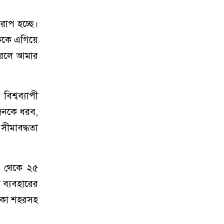
রাপ হচ্ছে।
ককে এগিয়ে
রলে আমার
িশ্বব্যাপী
তজনকে ধরব,
ীমাবদ্ধতা
১৫ থেকে ২৫
 ব্যবহারের
ঢাকা শহরসহ