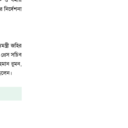
 নির্দেশনা
্ত্রী জহির
র প্রেস সচিব
হমান রুমন,
ছিলেন।