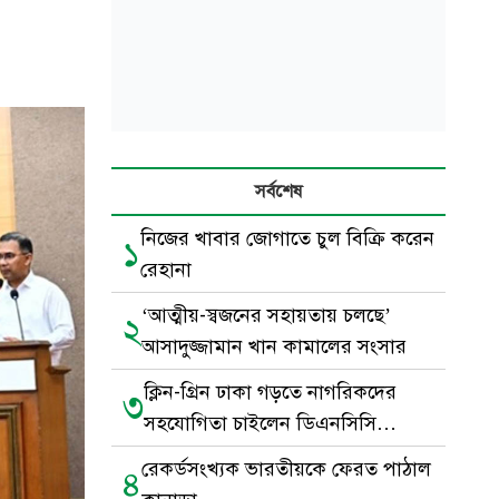
সর্বশেষ
নিজের খাবার জোগাতে চুল বিক্রি করেন
১
রেহানা
‘আত্মীয়-স্বজনের সহায়তায় চলছে’
২
আসাদুজ্জামান খান কামালের সংসার
ক্লিন-গ্রিন ঢাকা গড়তে নাগরিকদের
৩
সহযোগিতা চাইলেন ডিএনসিসি
প্রশাসক
রেকর্ডসংখ্যক ভারতীয়কে ফেরত পাঠাল
৪