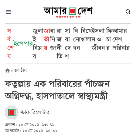
স
জুলা
জা
বা
রা
সা
বি
বি
খে
ইসলা
ফি
আমার
র্ব
ই
তী
ণি
জ
রা
নো
শ্ব
লা
ম ও
চা
দেশ
ইপেপার
শে
বিপ্ল
য়
জ্য
নী
দে
দন
জীবন
র
পরিবার
ষ
ব
তি
শ
>
জাতীয়
ফতুল্লায় এক পরিবারের পাঁচজন
অগ্নিদগ্ধ, হাসপাতালে স্বাস্থ্যমন্ত্রী
স্টাফ রিপোর্টার
প্রকাশ :
১০ মে ২০২৬, ১৩: ৪৯
আপডেট :
১০ মে ২০২৬, ১৫: ০১