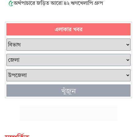
৫
অর্থপাচারে জড়িত আরো ৪২ ঋণখেলাপি গ্রুপ
এলাকার খবর
খুঁজুন