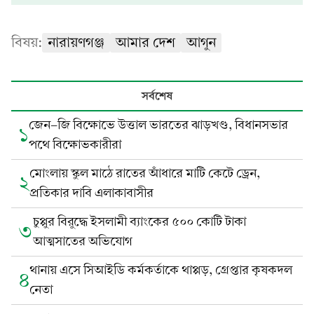
বিষয়:
নারায়ণগঞ্জ
আমার দেশ
আগুন
সর্বশেষ
জেন-জি বিক্ষোভে উত্তাল ভারতের ঝাড়খণ্ড, বিধানসভার
১
পথে বিক্ষোভকারীরা
মোংলায় স্কুল মাঠে রাতের আঁধারে মাটি কেটে ড্রেন,
২
প্রতিকার দাবি এলাকাবাসীর
চুপ্পুর বিরুদ্ধে ইসলামী ব্যাংকের ৫০০ কোটি টাকা
৩
আত্মসাতের অভিযোগ
থানায় এসে সিআইডি কর্মকর্তাকে থাপ্পড়, গ্রেপ্তার কৃষকদল
৪
নেতা