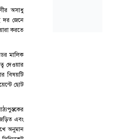
ণীর অসাধু
েই দর জেনে
য়ারা করতে
েডের মালিক
ত্ব দেওয়ার
টার বিষয়টি
য়েন্টে ছোট
ঠ্যপুস্তকের
ে জড়িত এবং
েখে অনুমান