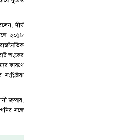
্বারে ঘুরেও
লেন, দীর্ঘ
সালে ২০১৮
ে রাজনৈতিক
িরাট অংকের
্যের কারণে
ংশ্লিষ্টরা
নী জব্বার,
গনির সঙ্গে