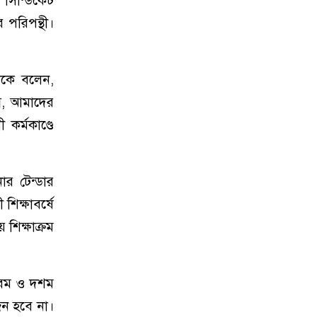
সিন্ডিকেট
 পরিপন্থী।
েশকে বলেন,
ব, আমাদের
কর্মকাণ্ডে
োর টেন্ডার
শিক্ষাবর্ষে
 শিক্ষাক্রম
নবম ও দশম
জন হবে না।