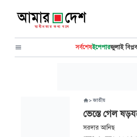
সর্বশেষ
ইপেপার
জুলাই বিপ্ল
>
জাতীয়
ভেস্তে গেল ষড়য
সরদার আনিছ