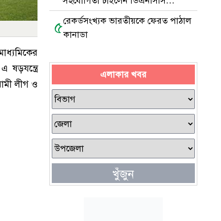
সহযোগিতা চাইলেন ডিএনসিসি
প্রশাসক
রেকর্ডসংখ্যক ভারতীয়কে ফেরত পাঠাল
৫
কানাডা
 মাধ্যমিকের
এ ষড়যন্ত্রে
এলাকার খবর
য়ামী লীগ ও
খুঁজুন