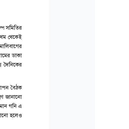
ল্প সমিতির
্রথম থেকেই
মালিবাগের
লামের ডাকা
ন দৈনিকের
 গোপন বৈঠক
রণ জানানো
সমান গনি এ
নানো হলেও