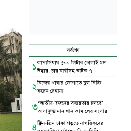
সর্বশেষ
কাপাসিয়ায় ৫০০ লিটার চোলাই মদ
১
উদ্ধার, চার নারীসহ আটক ৭
নিজের খাবার জোগাতে চুল বিক্রি
২
করেন রেহানা
‘আত্মীয়-স্বজনের সহায়তায় চলছে’
৩
আসাদুজ্জামান খান কামালের সংসার
ক্লিন-গ্রিন ঢাকা গড়তে নাগরিকদের
৪