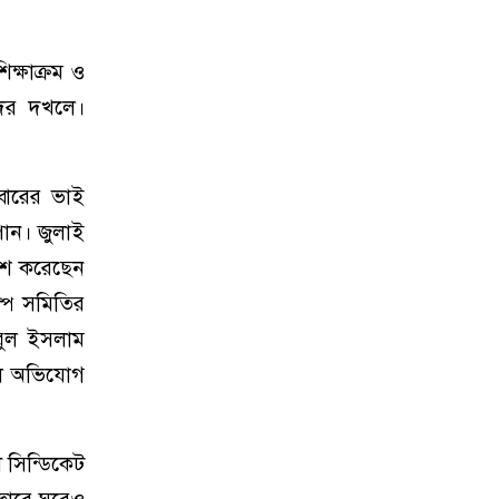
ক্ষাক্রম ও
দের দখলে।
বারের ভাই
পান। জুলাই
কাশ করেছেন
ল্প সমিতির
জরুল ইসলাম
লে অভিযোগ
 সিন্ডিকেট