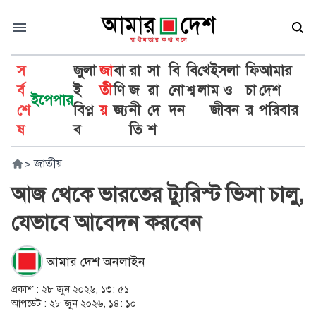
স
জুলা
জা
বা
রা
সা
বি
বি
খে
ইসলা
ফি
আমার
র্ব
ই
তী
ণি
জ
রা
নো
শ্ব
লা
ম ও
চা
দেশ
ইপেপার
শে
বিপ্ল
য়
জ্য
নী
দে
দন
জীবন
র
পরিবার
ষ
ব
তি
শ
>
জাতীয়
আজ থেকে ভারতের ট্যুরিস্ট ভিসা চালু,
যেভাবে আবেদন করবেন
আমার দেশ অনলাইন
প্রকাশ :
২৮ জুন ২০২৬, ১৩: ৫১
আপডেট :
২৮ জুন ২০২৬, ১৪: ১০