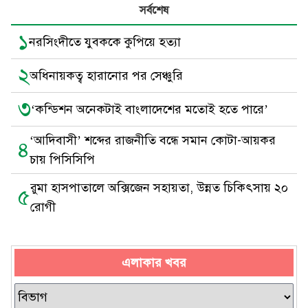
সর্বশেষ
১
নরসিংদীতে যুবককে কুপিয়ে হত্যা
২
অধিনায়কত্ব হারানোর পর সেঞ্চুরি
৩
‘কন্ডিশন অনেকটাই বাংলাদেশের মতোই হতে পারে’
‘আদিবাসী’ শব্দের রাজনীতি বন্ধে সমান কোটা-আয়কর
৪
চায় পিসিসিপি
রুমা হাসপাতালে অক্সিজেন সহায়তা, উন্নত চিকিৎসায় ২০
৫
রোগী
এলাকার খবর