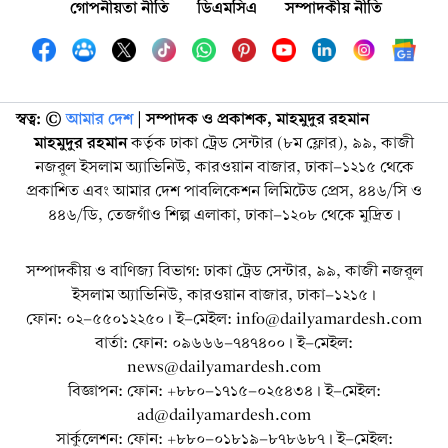
গোপনীয়তা নীতি
ডিএমসিএ
সম্পাদকীয় নীতি
স্বত্ব: ©️
আমার দেশ
| সম্পাদক ও প্রকাশক, মাহমুদুর রহমান
মাহমুদুর রহমান
কর্তৃক ঢাকা ট্রেড সেন্টার (৮ম ফ্লোর), ৯৯, কাজী
নজরুল ইসলাম অ্যাভিনিউ, কারওয়ান বাজার, ঢাকা-১২১৫ থেকে
প্রকাশিত এবং আমার দেশ পাবলিকেশন লিমিটেড প্রেস, ৪৪৬/সি ও
৪৪৬/ডি, তেজগাঁও শিল্প এলাকা, ঢাকা-১২০৮ থেকে মুদ্রিত।
সম্পাদকীয় ও বাণিজ্য বিভাগ: ঢাকা ট্রেড সেন্টার, ৯৯, কাজী নজরুল
ইসলাম অ্যাভিনিউ, কারওয়ান বাজার, ঢাকা-১২১৫।
ফোন: ০২-৫৫০১২২৫০। ই-মেইল: info@dailyamardesh.com
বার্তা: ফোন: ০৯৬৬৬-৭৪৭৪০০। ই-মেইল:
news@dailyamardesh.com
বিজ্ঞাপন: ফোন: +৮৮০-১৭১৫-০২৫৪৩৪ । ই-মেইল:
ad@dailyamardesh.com
সার্কুলেশন: ফোন: +৮৮০-০১৮১৯-৮৭৮৬৮৭ । ই-মেইল: