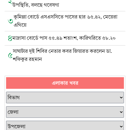
২
উপস্থিতি, বলছে গবেষণা
কুমিল্লা বোর্ডে এসএসসিতে পাসের হার ৬৫.৪২, মেয়েরা
৩
এগিয়ে
৪
মাদ্রাসা বোর্ডে পাস ৫৫.৪৯ শতাংশ, কারিগরিতে ৫৮.২০
সাঘাটার দুই শিবির নেতার কবর জিয়ারত করলেন ডা.
৫
শফিকুর রহমান
এলাকার খবর