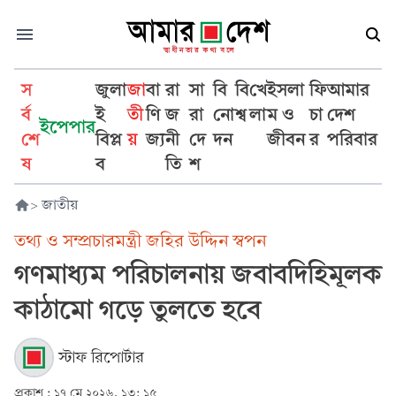
স
জুলা
জা
বা
রা
সা
বি
বি
খে
ইসলা
ফি
আমার
র্ব
ই
তী
ণি
জ
রা
নো
শ্ব
লা
ম ও
চা
দেশ
ইপেপার
শে
বিপ্ল
য়
জ্য
নী
দে
দন
জীবন
র
পরিবার
ষ
ব
তি
শ
>
জাতীয়
তথ্য ও সম্প্রচারমন্ত্রী জহির উদ্দিন স্বপন
গণমাধ্যম পরিচালনায় জবাবদিহিমূলক
কাঠামো গড়ে তুলতে হবে
স্টাফ রিপোর্টার
প্রকাশ :
১৭ মে ২০২৬, ১৩: ১৫