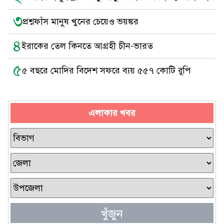
৩
প্রশ্নফাঁস মানুষ খুনের চেয়েও ভয়ঙ্কর
৪
ইরাকের তেল কিনতে আগ্রহী চীন-ভারত
৫
৫ বছরে মোদির বিদেশ সফরে ব্যয় ৫৫৭ কোটি রুপি
এলাকার খবর
খুঁজুন