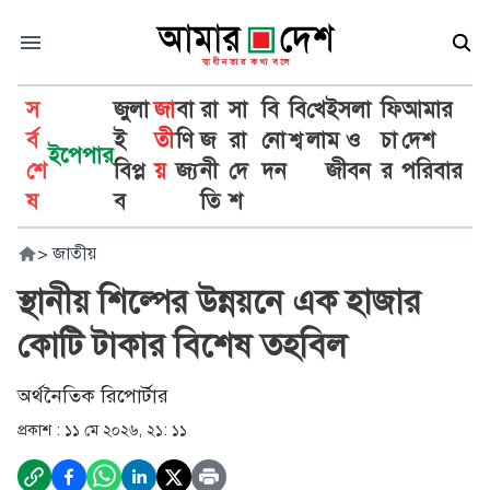
স
জুলা
জা
বা
রা
সা
বি
বি
খে
ইসলা
ফি
আমার
র্ব
ই
তী
ণি
জ
রা
নো
শ্ব
লা
ম ও
চা
দেশ
ইপেপার
শে
বিপ্ল
য়
জ্য
নী
দে
দন
জীবন
র
পরিবার
ষ
ব
তি
শ
>
জাতীয়
স্থানীয় শিল্পের উন্নয়নে এক হাজার
কোটি টাকার বিশেষ তহবিল
অর্থনৈতিক রিপোর্টার
প্রকাশ :
১১ মে ২০২৬, ২১: ১১