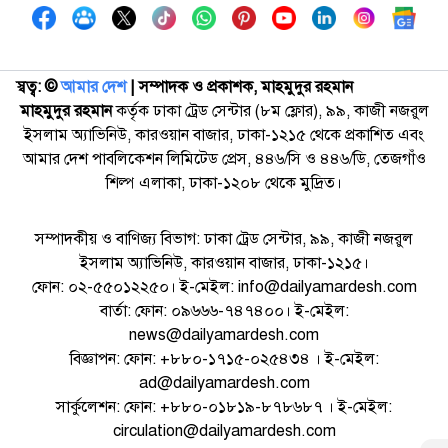
স্বত্ব: ©️
আমার দেশ
| সম্পাদক ও প্রকাশক, মাহমুদুর রহমান
মাহমুদুর রহমান
কর্তৃক ঢাকা ট্রেড সেন্টার (৮ম ফ্লোর), ৯৯, কাজী নজরুল
ইসলাম অ্যাভিনিউ, কারওয়ান বাজার, ঢাকা-১২১৫ থেকে প্রকাশিত এবং
আমার দেশ পাবলিকেশন লিমিটেড প্রেস, ৪৪৬/সি ও ৪৪৬/ডি, তেজগাঁও
শিল্প এলাকা, ঢাকা-১২০৮ থেকে মুদ্রিত।
সম্পাদকীয় ও বাণিজ্য বিভাগ: ঢাকা ট্রেড সেন্টার, ৯৯, কাজী নজরুল
ইসলাম অ্যাভিনিউ, কারওয়ান বাজার, ঢাকা-১২১৫।
ফোন: ০২-৫৫০১২২৫০। ই-মেইল: info@dailyamardesh.com
বার্তা: ফোন: ০৯৬৬৬-৭৪৭৪০০। ই-মেইল:
news@dailyamardesh.com
বিজ্ঞাপন: ফোন: +৮৮০-১৭১৫-০২৫৪৩৪ । ই-মেইল:
ad@dailyamardesh.com
সার্কুলেশন: ফোন: +৮৮০-০১৮১৯-৮৭৮৬৮৭ । ই-মেইল:
circulation@dailyamardesh.com