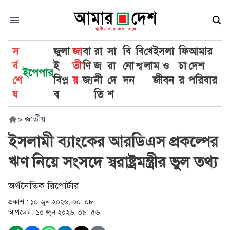
স
জুলা
জা
বা
রা
সা
বি
বি
খে
ইসলা
ফি
আমার
র্ব
ই
তী
ণি
জ
রা
নো
শ্ব
লা
ম ও
চা
দেশ
ইপেপার
শে
বিপ্ল
য়
জ্য
নী
দে
দন
জীবন
র
পরিবার
ষ
ব
তি
শ
>
জাতীয়
ইসলামী ব্যাংকের আরডিএস প্রকল্পের
ঋণ নিয়ে সংসদে স্বরাষ্ট্রমন্ত্রীর ভুল তথ্য
অর্থনৈতিক রিপোর্টার
প্রকাশ :
১০ জুন ২০২৬, ০০: ০৮
আপডেট :
১০ জুন ২০২৬, ০৯: ৫৬