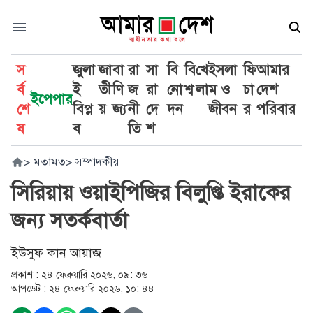
স
জুলা
জা
বা
রা
সা
বি
বি
খে
ইসলা
ফি
আমার
র্ব
ই
তী
ণি
জ
রা
নো
শ্ব
লা
ম ও
চা
দেশ
ইপেপার
শে
বিপ্ল
য়
জ্য
নী
দে
দন
জীবন
র
পরিবার
ষ
ব
তি
শ
>
মতামত
>
সম্পাদকীয়
সিরিয়ায় ওয়াইপিজির বিলুপ্তি ইরাকের
জন্য সতর্কবার্তা
ইউসুফ কান আয়াজ
প্রকাশ :
২৪ ফেব্রুয়ারি ২০২৬, ০৯: ৩৬
আপডেট :
২৪ ফেব্রুয়ারি ২০২৬, ১০: ৪৪