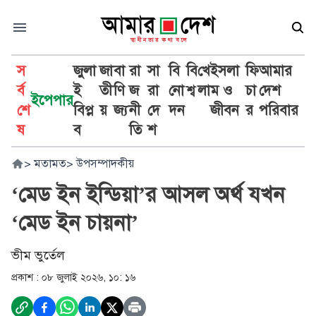
স
জুলা
জা
বা
রা
সা
বি
বি
খে
ইসলা
ফি
আমার
র্ব
ই
তী
ণি
জ
রা
নো
শ্ব
লা
ম ও
চা
দেশ
ইপেপার
শে
বিপ্ল
য়
জ্য
নী
দে
দন
জীবন
র
পরিবার
ষ
ব
তি
শ
>
মতামত
>
উপসম্পাদকীয়
‘মেড ইন ইন্ডিয়া’র আসল অর্থ যখন
‘মেড ইন চায়না’
ভীম ভুর্তেল
প্রকাশ :
০৮ জুলাই ২০২৬, ১০: ১৬