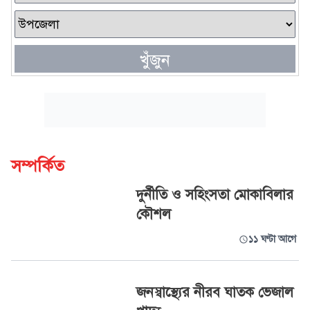
খুঁজুন
সম্পর্কিত
দুর্নীতি ও সহিংসতা মোকাবিলার
কৌশল
১১ ঘণ্টা আগে
জনস্বাস্থ্যের নীরব ঘাতক ভেজাল