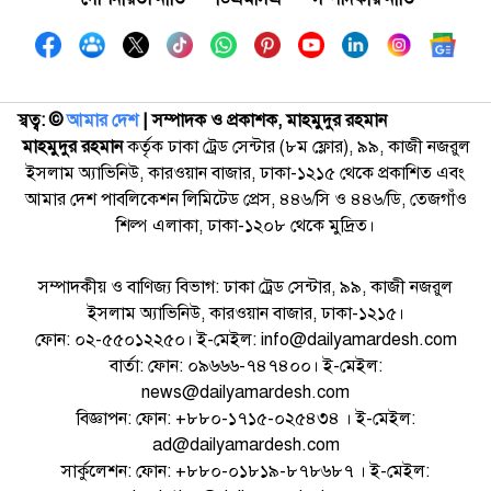
স্বত্ব: ©️
আমার দেশ
| সম্পাদক ও প্রকাশক, মাহমুদুর রহমান
মাহমুদুর রহমান
কর্তৃক ঢাকা ট্রেড সেন্টার (৮ম ফ্লোর), ৯৯, কাজী নজরুল
ইসলাম অ্যাভিনিউ, কারওয়ান বাজার, ঢাকা-১২১৫ থেকে প্রকাশিত এবং
আমার দেশ পাবলিকেশন লিমিটেড প্রেস, ৪৪৬/সি ও ৪৪৬/ডি, তেজগাঁও
শিল্প এলাকা, ঢাকা-১২০৮ থেকে মুদ্রিত।
সম্পাদকীয় ও বাণিজ্য বিভাগ: ঢাকা ট্রেড সেন্টার, ৯৯, কাজী নজরুল
ইসলাম অ্যাভিনিউ, কারওয়ান বাজার, ঢাকা-১২১৫।
ফোন: ০২-৫৫০১২২৫০। ই-মেইল: info@dailyamardesh.com
বার্তা: ফোন: ০৯৬৬৬-৭৪৭৪০০। ই-মেইল:
news@dailyamardesh.com
বিজ্ঞাপন: ফোন: +৮৮০-১৭১৫-০২৫৪৩৪ । ই-মেইল:
ad@dailyamardesh.com
সার্কুলেশন: ফোন: +৮৮০-০১৮১৯-৮৭৮৬৮৭ । ই-মেইল: