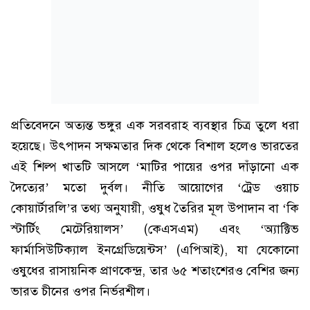
প্রতিবেদনে অত্যন্ত ভঙ্গুর এক সরবরাহ ব্যবস্থার চিত্র তুলে ধরা
হয়েছে। উৎপাদন সক্ষমতার দিক থেকে বিশাল হলেও ভারতের
এই শিল্প খাতটি আসলে ‘মাটির পায়ের ওপর দাঁড়ানো এক
দৈত্যের’ মতো দুর্বল। নীতি আয়োগের ‘ট্রেড ওয়াচ
কোয়ার্টারলি’র তথ্য অনুযায়ী, ওষুধ তৈরির মূল উপাদান বা ‘কি
স্টার্টিং মেটেরিয়ালস’ (কেএসএম) এবং ‘অ্যাক্টিভ
ফার্মাসিউটিক্যাল ইনগ্রেডিয়েন্টস’ (এপিআই), যা যেকোনো
ওষুধের রাসায়নিক প্রাণকেন্দ্র, তার ৬৫ শতাংশেরও বেশির জন্য
ভারত চীনের ওপর নির্ভরশীল।