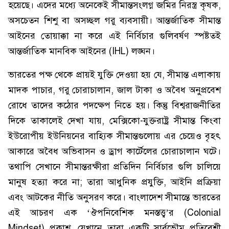
হয়েছে। এদের মধ্যে অনেকেই সীমান্তসংলগ্ন জমির নিরস্ত্র কৃষক,
অসচেতন শিশু বা অসচ্ছল গরু ব্যবসায়ী। আন্তর্জাতিক সীমান্ত
আইনের তোয়াক্কা না করে এই নির্বিচার গুলিবর্ষণ স্পষ্টতই
আন্তর্জাতিক মানবিক আইনের (IHL) লঙ্ঘন।
ভারতের পক্ষ থেকে প্রায়ই যুক্তি দেওয়া হয় যে, সীমান্ত এলাকায়
মাদক পাচার, গরু চোরাচালান, জাল টাকা ও অবৈধ অনুপ্রবেশ
রোধে তাদের কঠোর পদক্ষেপ নিতে হয়। কিন্তু বিশ্বরাজনীতির
দিকে তাকালেই দেখা যায়, মেক্সিকো-যুক্তরাষ্ট্র সীমান্ত কিংবা
ইউরোপীয় ইউনিয়নের বাহ্যিক সীমান্তগুলোয় এর চেয়েও বৃহৎ
আকারে অবৈধ অভিবাসন ও ড্রাগ কার্টেলের চোরাচালান ঘটে।
তথাপি সেখানে সীমান্তরক্ষীরা প্রতিদিন নির্বিচার গুলি চালিয়ে
মানুষ হত্যা করে না; তারা আধুনিক প্রযুক্তি, আইনি প্রক্রিয়া
এবং আটকের নীতি অনুসরণ করে। বাংলাদেশ সীমান্তে ভারতের
এই আচরণ এক ‘ঔপনিবেশিক মনস্তত্ত্ব’র (Colonial
Mindset) প্রকাশ, যেখানে তারা একটি সার্বভৌম প্রতিবেশী