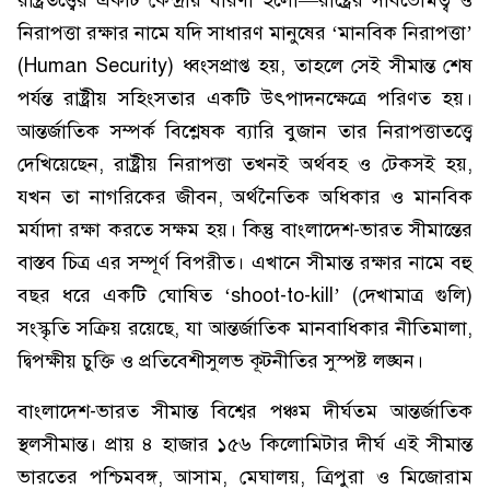
রাষ্ট্রতত্ত্বের একটি কেন্দ্রীয় ধারণা হলো—রাষ্ট্রের সার্বভৌমত্ব ও
নিরাপত্তা রক্ষার নামে যদি সাধারণ মানুষের ‘মানবিক নিরাপত্তা’
(Human Security) ধ্বংসপ্রাপ্ত হয়, তাহলে সেই সীমান্ত শেষ
পর্যন্ত রাষ্ট্রীয় সহিংসতার একটি উৎপাদনক্ষেত্রে পরিণত হয়।
আন্তর্জাতিক সম্পর্ক বিশ্লেষক ব্যারি বুজান তার নিরাপত্তাতত্ত্বে
দেখিয়েছেন, রাষ্ট্রীয় নিরাপত্তা তখনই অর্থবহ ও টেকসই হয়,
যখন তা নাগরিকের জীবন, অর্থনৈতিক অধিকার ও মানবিক
মর্যাদা রক্ষা করতে সক্ষম হয়। কিন্তু বাংলাদেশ-ভারত সীমান্তের
বাস্তব চিত্র এর সম্পূর্ণ বিপরীত। এখানে সীমান্ত রক্ষার নামে বহু
বছর ধরে একটি ঘোষিত ‘shoot-to-kill’ (দেখামাত্র গুলি)
সংস্কৃতি সক্রিয় রয়েছে, যা আন্তর্জাতিক মানবাধিকার নীতিমালা,
দ্বিপক্ষীয় চুক্তি ও প্রতিবেশীসুলভ কূটনীতির সুস্পষ্ট লঙ্ঘন।
বাংলাদেশ-ভারত সীমান্ত বিশ্বের পঞ্চম দীর্ঘতম আন্তর্জাতিক
স্থলসীমান্ত। প্রায় ৪ হাজার ১৫৬ কিলোমিটার দীর্ঘ এই সীমান্ত
ভারতের পশ্চিমবঙ্গ, আসাম, মেঘালয়, ত্রিপুরা ও মিজোরাম