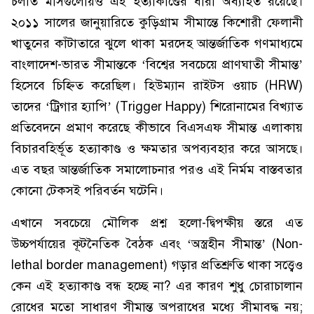
চলতি মাসগুলোয়ও এই হত্যাকাণ্ডের ধারা অব্যাহত রয়েছে।
২০১১ সালের জানুয়ারিতে কুড়িগ্রাম সীমান্তে কিশোরী ফেলানী
খাতুনের কাঁটাতারে ঝুলে থাকা মরদেহ আন্তর্জাতিক গণমাধ্যমে
বাংলাদেশ-ভারত সীমান্তকে ‘বিশ্বের সবচেয়ে প্রাণঘাতী সীমান্ত’
হিসেবে চিহ্নিত করেছিল। হিউম্যান রাইটস ওয়াচ (HRW)
তাদের ‘ট্রিগার হ্যাপি’ (Trigger Happy) শিরোনামের বিখ্যাত
প্রতিবেদনে প্রমাণ করেছে কীভাবে বিএসএফ সীমান্ত এলাকায়
বিচারবহির্ভূত হত্যাকাণ্ড ও ক্ষমতার অপব্যবহার করে আসছে।
এত বছর আন্তর্জাতিক সমালোচনার পরও এই নির্মম বাস্তবতার
কোনো টেকসই পরিবর্তন ঘটেনি।
এখানে সবচেয়ে মৌলিক প্রশ্ন হলো-দ্বিপক্ষীয় স্তরে এত
উচ্চপর্যায়ের কূটনৈতিক বৈঠক এবং ‘অস্ত্রহীন সীমান্ত’ (Non-
lethal border management) গড়ার প্রতিশ্রুতি থাকা সত্ত্বেও
কেন এই হত্যাকাণ্ড বন্ধ হচ্ছে না? এর কারণ শুধু চোরাচালান
রোধের মতো সাধারণ সীমান্ত অপরাধের মধ্যে সীমাবদ্ধ নয়;