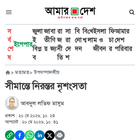
স
জুলা
জা
বা
রা
সা
বি
বি
খে
ইসলা
ফি
আমার
র্ব
ই
তী
ণি
জ
রা
নো
শ্ব
লা
ম ও
চা
দেশ
ইপেপার
শে
বিপ্ল
য়
জ্য
নী
দে
দন
জীবন
র
পরিবার
ষ
ব
তি
শ
>
মতামত
>
উপসম্পাদকীয়
সীমান্তে নিরন্তর নৃশংসতা
আবদুল লতিফ মাসুম
প্রকাশ :
২০ মে ২০২৬, ১০: ২৩
আপডেট :
২০ মে ২০২৬, ১০: ৩১