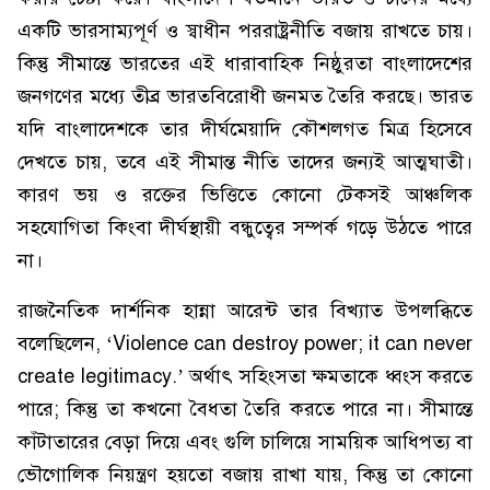
একটি ভারসাম্যপূর্ণ ও স্বাধীন পররাষ্ট্রনীতি বজায় রাখতে চায়।
কিন্তু সীমান্তে ভারতের এই ধারাবাহিক নিষ্ঠুরতা বাংলাদেশের
জনগণের মধ্যে তীব্র ভারতবিরোধী জনমত তৈরি করছে। ভারত
যদি বাংলাদেশকে তার দীর্ঘমেয়াদি কৌশলগত মিত্র হিসেবে
দেখতে চায়, তবে এই সীমান্ত নীতি তাদের জন্যই আত্মঘাতী।
কারণ ভয় ও রক্তের ভিত্তিতে কোনো টেকসই আঞ্চলিক
সহযোগিতা কিংবা দীর্ঘস্থায়ী বন্ধুত্বের সম্পর্ক গড়ে উঠতে পারে
না।
রাজনৈতিক দার্শনিক হান্না আরেন্ট তার বিখ্যাত উপলব্ধিতে
বলেছিলেন, ‘Violence can destroy power; it can never
create legitimacy.’ অর্থাৎ সহিংসতা ক্ষমতাকে ধ্বংস করতে
পারে; কিন্তু তা কখনো বৈধতা তৈরি করতে পারে না। সীমান্তে
কাঁটাতারের বেড়া দিয়ে এবং গুলি চালিয়ে সাময়িক আধিপত্য বা
ভৌগোলিক নিয়ন্ত্রণ হয়তো বজায় রাখা যায়, কিন্তু তা কোনো