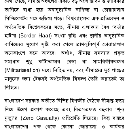
দেখা গেছে, সীমান্ত অঞ্চলের একটি বড় অংশ জীবন ও জীবিকার
তাগিদে বাধ্য হয়ে অনানুষ্ঠানিক বাণিজ্য বা চোরাচালান
সিন্ডিকেটের সঙ্গে জড়িয়ে পড়ে। বিশ্বব্যাংকের এক প্রতিবেদন ও
অর্থনৈতিক বিশ্লেষকদের মতে, সীমান্ত এলাকায় বৈধ ‘বর্ডার
হাট’র (Border Haat) সংখ্যা বৃদ্ধি এবং স্থানীয় আনুষ্ঠানিক
বাণিজ্যের সুযোগ সৃষ্টি করা গেলে প্রাণঝুঁকিপূর্ণ চোরাচালান
অনেকাংশে কমে আসবে। অর্থাৎ, সীমান্ত সমস্যার প্রকৃত
সমাধান শুধু কাঁটাতারের বেড়া বা সামরিকীকরণের
(Militariæation) মধ্যে নিহিত নয়, বরং সীমান্তের দুই পাড়ের
মানুষের জন্য টেকসই অর্থনৈতিক বিকল্প তৈরি করাতেই তা
নিহিত।
বাংলাদেশ সরকার অতীতে বিভিন্ন দ্বিপক্ষীয় বৈঠকে সীমান্ত হত্যা
নিয়ে উদ্বেগ প্রকাশ করেছে এবং বিএসএফও বহুবার ‘শূন্য
মৃত্যু’র (Zero Casualty) প্রতিশ্রুতি দিয়েছে। কিন্তু বাস্তবে
বাংলাদেশের পক্ষ থেকে কোনো জোরালো ও কার্যকর