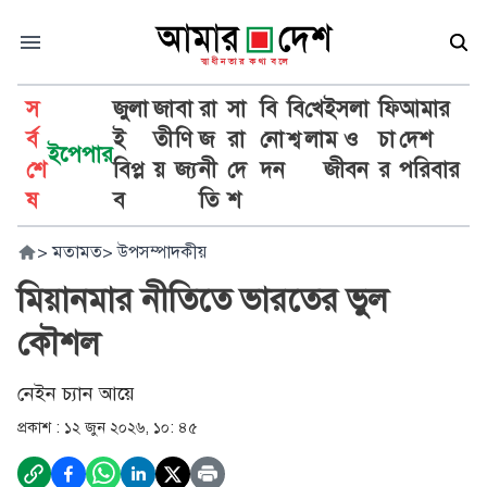
স
জুলা
জা
বা
রা
সা
বি
বি
খে
ইসলা
ফি
আমার
র্ব
ই
তী
ণি
জ
রা
নো
শ্ব
লা
ম ও
চা
দেশ
ইপেপার
শে
বিপ্ল
য়
জ্য
নী
দে
দন
জীবন
র
পরিবার
ষ
ব
তি
শ
>
মতামত
>
উপসম্পাদকীয়
মিয়ানমার নীতিতে ভারতের ভুল
কৌশল
নেইন চ্যান আয়ে
প্রকাশ :
১২ জুন ২০২৬, ১০: ৪৫