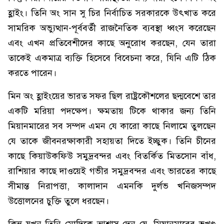
হ্লাইং। তিনি অং সান সু চির নির্বাচিত সরকারকে উৎখাত করে
সামরিক অভ্যুত্থান-পূর্ববর্তী রাজনৈতিক ব্যবস্থা ধ্বংস করেছেন
এবং এখন প্রতিবেশীদের কাছে অনুরোধ করছেন, যেন তারা
তাকেই একমাত্র ব্যক্তি হিসেবে বিবেচনা করে, যিনি এটি ঠিক
করতে পারেন।
মিন অং হ্লাইংয়ের ভারত সফর ছিল রাষ্ট্রকৌশলের ছদ্মবেশে তার
একটি মরিয়া পদক্ষেপ। ক্ষমতায় টিকে থাকার জন্য তিনি
মিয়ানমারের সব সম্পদ এমন যে কারো কাছে নিলামে তুলছেন
যে তাকে জীবনরক্ষাকারী সহায়তা দিতে ইচ্ছুক। তিনি চীনের
কাছে কিয়াউকফিউ সমুদ্রবন্দর এবং বিতর্কিত মিতসোন বাঁধ,
রাশিয়ার কাছে দাওয়েই গভীর সমুদ্রবন্দর এবং ভারতের কাছে
সীমান্ত নিরাপত্তা, কালাদান এমনকি দুর্লভ খনিজসম্পদ
উত্তোলনের চুক্তি তুলে ধরছেন।
কিন্তু যখন তিনি মোদিকে আশ্বাস দেন যে, মিয়ানমারের ভূখণ্ড