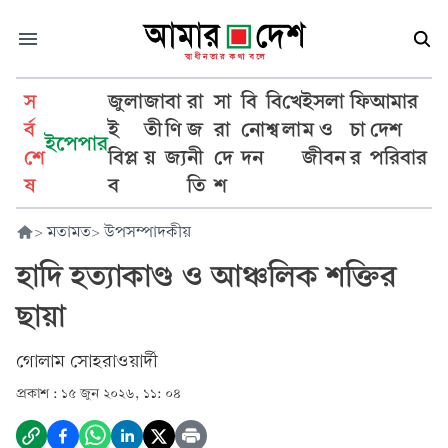
স
জুলা
জা
বা
রা
সা
বি
বি
খে
ইসলা
ফি
আমার
র্ব
ই
তী
ণি
জ
রা
নো
শ্ব
লা
ম ও
চা
দেশ
ইপেপার
শে
বিপ্ল
য়
জ্য
নী
দে
দন
জীবন
র
পরিবার
ষ
ব
তি
শ
>
মতামত
>
উপসম্পাদকীয়
হাদি হত্যাকাণ্ড ও আঞ্চলিক শক্তির
ছায়া
গোলাম সোহরাওয়ার্দী
প্রকাশ :
১৫ জুন ২০২৬, ১১: ০৪