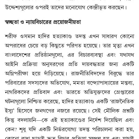
উদ্দেশ্যগুলোর ওপরই তাদের মনোযোগ কেন্দ্রীভূত করছেন।
স্বচ্ছতা ও ন্যায়বিচারের প্রয়োজনীয়তা
শরীফ ওসমান হাদির হত্যাকাণ্ড তদন্ত এখন সাধারণ কোনো
অপরাধের চেয়ে বড় কিছুতে পরিণত হয়েছে। তার মৃত্যু এখন
বাংলাদেশের প্রতিষ্ঠানগুলো, এর বিচারব্যবস্থা এবং যথাযথ
আইনি প্রক্রিয়া অনুসরণের প্রতি দায়বদ্ধতার জন্য একটি
অগ্নিপরীক্ষা হয়ে দাঁড়িয়েছে। রাজনীতিবিদদের বিরুদ্ধে তার
পরিবারের সদস্যদের অভিযোগ, মমতা বন্দ্যোপাধ্যায়ের মন্তব্য,
নাগরিকদের প্রতিবাদ এবং ভারতে অভিযুক্তদের গ্রেপ্তারের
ঘটনাগুলো নিশ্চিত করেছে, হাদির হত্যাকাণ্ড একটি ‘রাজনৈতিক
ইস্যু’ হিসেবে জনগণের নজরে রয়েছে। সেই মৌলিক প্রশ্নটি
কিন্তু বদলায়নি—কে এই হত্যাকাণ্ডের নির্দেশ দিয়েছিল এবং
কেন? শুধু যদি একটি নির্ভরযোগ্য তদন্ত পরিচালনা করা হয়,
কোনো বাধা ছাড়াই দ্রুত বিচার প্রক্রিয়া সম্পন্ন হয় এবং যাচাই