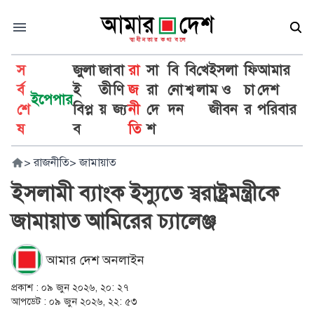
স
জুলা
জা
বা
রা
সা
বি
বি
খে
ইসলা
ফি
আমার
র্ব
ই
তী
ণি
জ
রা
নো
শ্ব
লা
ম ও
চা
দেশ
ইপেপার
শে
বিপ্ল
য়
জ্য
নী
দে
দন
জীবন
র
পরিবার
ষ
ব
তি
শ
>
রাজনীতি
>
জামায়াত
ইসলামী ব্যাংক ইস্যুতে স্বরাষ্ট্রমন্ত্রীকে
জামায়াত আমিরের চ্যালেঞ্জ
আমার দেশ অনলাইন
প্রকাশ :
০৯ জুন ২০২৬, ২০: ২৭
আপডেট :
০৯ জুন ২০২৬, ২২: ৫৩