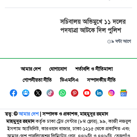
সচিবালয় অভিমুখে ১১ দলের
পদযাত্রা আটকে দিল পুলিশ
৯ ঘণ্টা আগে
আমার দেশ
যোগাযোগ
শর্তাবলি ও নীতিমালা
গোপনীয়তা নীতি
ডিএমসিএ
সম্পাদকীয় নীতি
স্বত্ব: ©️
আমার দেশ
| সম্পাদক ও প্রকাশক, মাহমুদুর রহমান
মাহমুদুর রহমান
কর্তৃক ঢাকা ট্রেড সেন্টার (৮ম ফ্লোর), ৯৯, কাজী নজরুল
ইসলাম অ্যাভিনিউ, কারওয়ান বাজার, ঢাকা-১২১৫ থেকে প্রকাশিত এবং
আমার দেশ পাবলিকেশন লিমিটেড প্রেস, ৪৪৬/সি ও ৪৪৬/ডি, তেজগাঁও