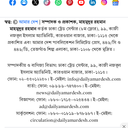
স্বত্ব: ©️
আমার দেশ
| সম্পাদক ও প্রকাশক, মাহমুদুর রহমান
মাহমুদুর রহমান
কর্তৃক ঢাকা ট্রেড সেন্টার (৮ম ফ্লোর), ৯৯, কাজী
নজরুল ইসলাম অ্যাভিনিউ, কারওয়ান বাজার, ঢাকা-১২১৫ থেকে
প্রকাশিত এবং আমার দেশ পাবলিকেশন লিমিটেড প্রেস, ৪৪৬/সি ও
৪৪৬/ডি, তেজগাঁও শিল্প এলাকা, ঢাকা-১২০৮ থেকে মুদ্রিত।
সম্পাদকীয় ও বাণিজ্য বিভাগ: ঢাকা ট্রেড সেন্টার, ৯৯, কাজী নজরুল
ইসলাম অ্যাভিনিউ, কারওয়ান বাজার, ঢাকা-১২১৫।
ফোন: ০২-৫৫০১২২৫০। ই-মেইল: info@dailyamardesh.com
বার্তা: ফোন: ০৯৬৬৬-৭৪৭৪০০। ই-মেইল:
news@dailyamardesh.com
বিজ্ঞাপন: ফোন: +৮৮০-১৭১৫-০২৫৪৩৪ । ই-মেইল:
ad@dailyamardesh.com
সার্কুলেশন: ফোন: +৮৮০-০১৮১৯-৮৭৮৬৮৭ । ই-মেইল:
circulation@dailyamardesh.com