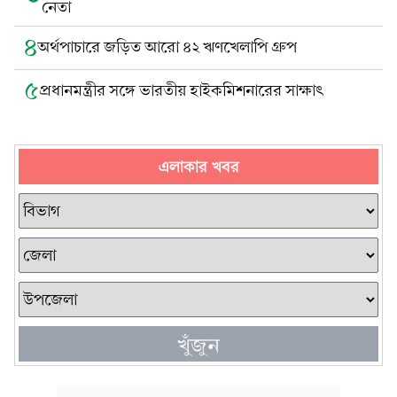
নেতা
৪
অর্থপাচারে জড়িত আরো ৪২ ঋণখেলাপি গ্রুপ
৫
প্রধানমন্ত্রীর সঙ্গে ভারতীয় হাইকমিশনারের সাক্ষাৎ
এলাকার খবর
খুঁজুন