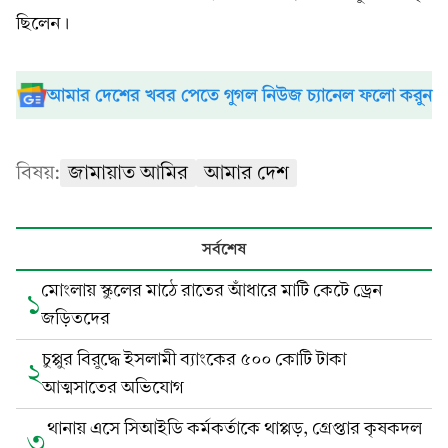
ছিলেন।
আমার দেশের খবর পেতে গুগল নিউজ চ্যানেল ফলো করুন
বিষয়:
জামায়াত আমির
আমার দেশ
সর্বশেষ
মোংলায় স্কুলের মাঠে রাতের আঁধারে মাটি কেটে ড্রেন
১
জড়িতদের
চুপ্পুর বিরুদ্ধে ইসলামী ব্যাংকের ৫০০ কোটি টাকা
২
আত্মসাতের অভিযোগ
থানায় এসে সিআইডি কর্মকর্তাকে থাপ্পড়, গ্রেপ্তার কৃষকদল
৩