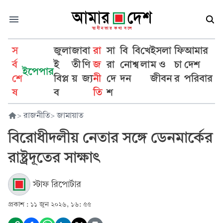
স
জুলা
জা
বা
রা
সা
বি
বি
খে
ইসলা
ফি
আমার
র্ব
ই
তী
ণি
জ
রা
নো
শ্ব
লা
ম ও
চা
দেশ
ইপেপার
শে
বিপ্ল
য়
জ্য
নী
দে
দন
জীবন
র
পরিবার
ষ
ব
তি
শ
>
রাজনীতি
>
জামায়াত
বিরোধীদলীয় নেতার সঙ্গে ডেনমার্কের
রাষ্ট্রদূতের সাক্ষাৎ
স্টাফ রিপোর্টার
প্রকাশ :
১১ জুন ২০২৬, ১৬: ৫৫