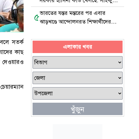
সরকার হাসিনা কার্ড খেলছে: সাইফুল
হক
ভারতের যন্তর মন্তরের পর এবার
৫
ঝাড়খণ্ডে আন্দোলনরত শিক্ষার্থীদের
পাশে সেই মুসলিম যুবক
 বলে সতর্ক
এলাকার খবর
যাদের কাছ
ে দেওয়ারও
েয়ারম্যান
খুঁজুন