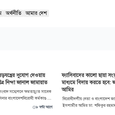
ম
অর্থনীতি
আমার দেশ
ড়যন্ত্রের সুযোগ দেওয়ায়
ফ্যাসিবাদের কালো ছায়া সংস্
্র নিন্দা জানাল জামায়াত
মাধ্যমে বিদায় করতে হবে: 
আমির
ংবাদ সম্মেলনে ক্ষমতাচ্যুত সাবেক
 হাসিনার বাংলাদেশবিরোধী কর্মকাণ্ড ও
বিরোধীদলীয় নেতা ও বাংলাদেশ জা
সুযোগ দেওয়ায় দেশটির সরকারের
ইসলামীর আমির ডা. শফিকুর রহমা
৮ ঘণ্টা আগে
্র নিন্দা ও সমালোচনা করেছে
ফ্যাসিবাদ ও ফ্যাসিবাদের দোসরা চব