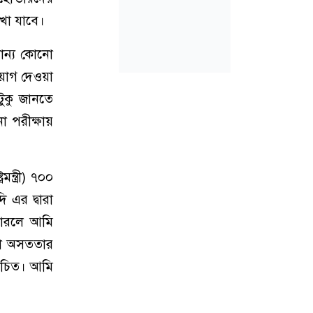
দেখা যাবে।
মান্য কোনো
য়োগ দেওয়া
ুকু জানতে
 পরীক্ষায়
মন্ত্রী) ৭০০
 এর দ্বারা
 পারলে আমি
ি বা অসততার
 উচিত। আমি