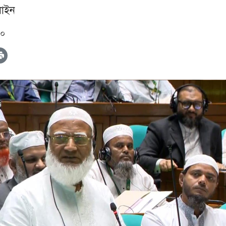
াইন
০০