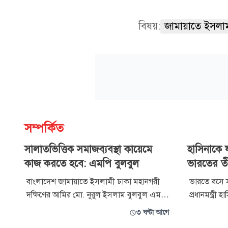
বিষয়:
জামায়াতে ইসলা
সম্পর্কিত
সালাতভিত্তিক সমাজব্যবস্থা কায়েমে
হাসিনাকে ষ
কাজ করতে হবে: এমপি বুলবুল
ভারতের তীব
বাংলাদেশ জামায়াতে ইসলামী ঢাকা মহানগরী
ভারতে বসে স
দক্ষিণের আমির মো. নূরুল ইসলাম বুলবুল এমপি
প্রধানমন্ত্রী
বলেছেন, দ্বীন প্রতিষ্ঠার কাজে নিজেকে
ষড়যন্ত্রের 
৩ ঘণ্টা আগে
পরিপূর্ণভাবে আত্মনিয়োগই হবে প্রতিটি
ভূমিকার তীব