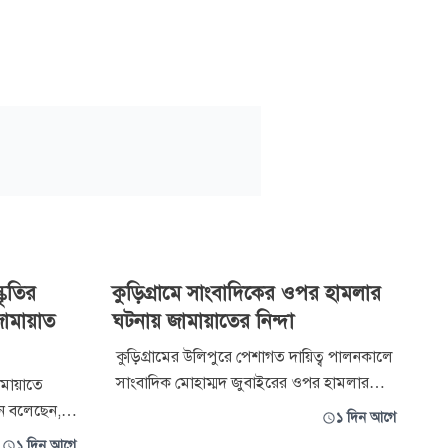
কৃতির
কুড়িগ্রামে সাংবাদিকের ওপর হামলার
জামায়াত
ঘটনায় জামায়াতের নিন্দা
কুড়িগ্রামের উলিপুরে পেশাগত দায়িত্ব পালনকালে
সাংবাদিক মোহাম্মদ জুবাইরের ওপর হামলার
মায়াতে
ঘটনায় গভীর উদ্বেগ ও তীব্র নিন্দা প্রতিবাদ
ন বলেছেন,
১ দিন আগে
জানিয়েছে জামায়াতে ইসলামী। বৃহস্পতিবার
্বিশের ৫
১ দিন আগে