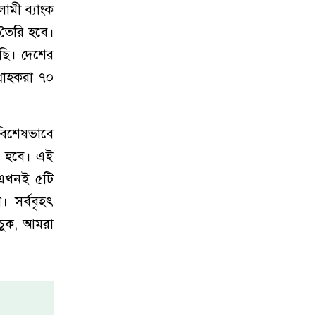
ামী ব্যাংক
 তৈরি হবে।
েছি। দেশের
গ্রাহকরা ৭০
 বিশেষভাবে
তে হবে। এই
। এখনই ৫টি
। সর্ববৃহৎ
ঁচুক, আমরা