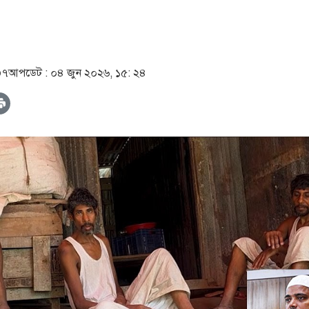
৩৭
আপডেট :
০৪ জুন ২০২৬, ১৫: ২৪