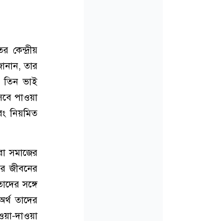
কেন্দ্রীয়
জানান, তার
ধী তিন ভাই
সেবে পাওয়া
বং নিয়মিত
রা সমাজের
েতর জীবনের
তাদের সঙ্গে
র্থ তাদের
য়া-দাওয়া