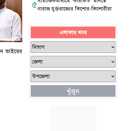
সামাজিকমাধ্যমে ‘কারফিউ’ মানতে
৫
নারাজ যুক্তরাজ্যের কিশোর-কিশোরীরা
এলাকার খবর
তিন ভাইয়ের
খুঁজুন