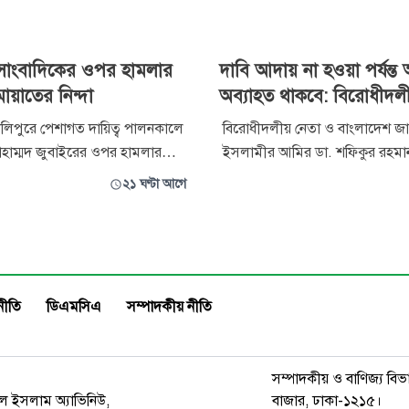
ে সাংবাদিকের ওপর হামলার
দাবি আদায় না হওয়া পর্যন্ত
ায়াতের নিন্দা
অব্যাহত থাকবে: বিরোধীদল
 উলিপুরে পেশাগত দায়িত্ব পালনকালে
বিরোধীদলীয় নেতা ও বাংলাদেশ জা
হাম্মদ জুবাইরের ওপর হামলার
ইসলামীর আমির ডা. শফিকুর রহমা
দ্বেগ ও তীব্র নিন্দা প্রতিবাদ
১১ দলীয় ঐক্য ১৮ কোটি মানুষের অ
২১ ঘণ্টা আগে
ামায়াতে ইসলামী। বৃহস্পতিবার
আন্দোলনে নেমেছে, দাবি আদায় না হও
াঠানো বিবৃতিতে দলটির সহকারী
আমাদের আন্দোলন অব্যাহত থাকবে
জেনারেল অ্যাডভোকেট এহসানুল
গণভোটের গণরায় বাস্তবায়ন, সকল ক্ষ
়ের এ নিন্দা জানান। বিবৃতিতে তিনি
দূরীকরণ, তেল, গ্যাস বিদ্যুতের দাম
নীতি
ডিএমসিএ
সম্পাদকীয় নীতি
সম্পাদকীয় ও বাণিজ্য বিভ
রুল ইসলাম অ্যাভিনিউ,
বাজার, ঢাকা-১২১৫।