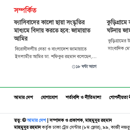
সম্পর্কিত
ফ্যাসিবাদের কালো ছায়া সংস্কৃতির
কুড়িগ্রাম
মাধ্যমে বিদায় করতে হবে: জামায়াত
ঘটনায় জাম
আমির
কুড়িগ্রামের
সাংবাদিক মো
বিরোধীদলীয় নেতা ও বাংলাদেশ জামায়াতে
ঘটনায় গভীর উ
ইসলামীর আমির ডা. শফিকুর রহমান বলেছেন,
জানিয়েছে জ
ফ্যাসিবাদ ও ফ্যাসিবাদের দোসরা চব্বিশের ৫
১৮ ঘণ্টা আগে
গণমাধ্যমে প
আগস্ট দেশ থেকে পালিয়ে গেছে। কিন্তু তাদের
সেক্রেটারি 
কালো ছায়া এখনো দেশে রয়ে গেছে। এই আগ্রাসন
মাহবুব জুবায
সংস্কৃতির মাধ্যমে তাড়াতে হবে। দেশীয় সংস্কৃতি
সংসদ সেই কার্যক্রম পরিচালনা করে যাচ্ছে। ব
আমার দেশ
যোগাযোগ
শর্তাবলি ও নীতিমালা
গোপনীয়তা 
স্বত্ব: ©️
আমার দেশ
| সম্পাদক ও প্রকাশক, মাহমুদুর রহমান
মাহমুদুর রহমান
কর্তৃক ঢাকা ট্রেড সেন্টার (৮ম ফ্লোর), ৯৯, কাজী নজ