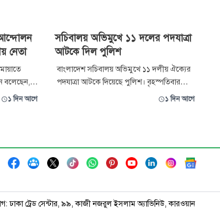
 আন্দোলন
সচিবালয় অভিমুখে ১১ দলের পদযাত্রা
ীয় নেতা
আটকে দিল পুলিশ
মায়াতে
বাংলাদেশ সচিবালয় অভিমুখে ১১ দলীয় ঐক্যের
ন বলেছেন,
পদযাত্রা আটকে দিয়েছে পুলিশ। বৃহস্পতিবার
ধিকার রক্ষার
দুপুরে ১১ দলীয় জোটের নেতারা সচিবালয়
১ দিন আগে
১ দিন আগে
য়া পর্যন্ত
অভিমুখে পদযাত্রা করতে চাইলে এ ঘটনা ঘটে।
। তিনি বলেন,
শেষ খবর পাওয়া পর্যন্ত জোটের নেতারা সচিবালয়
েত্রে বৈষম্য
এলাকা ত্যাগ করেছেন। সেখানে অতিরিক্ত পুলিশ
 নিয
মোতায়েন করা হয়েছে এবং ধীরে ধীরে সচিবালয়
াগ: ঢাকা ট্রেড সেন্টার, ৯৯, কাজী নজরুল ইসলাম অ্যাভিনিউ, কারওয়ান