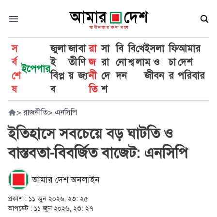
স
জুলা
জা
বা
রা
সা
বি
বি
খে
ইসলা
ফি
আমার
র্ব
ই
তী
ণি
জ
রা
নো
শ্ব
লা
ম ও
চা
দেশ
ইপেপার
শে
বিপ্ল
য়
জ্য
নী
দে
দন
জীবন
র
পরিবার
ষ
ব
তি
শ
>
রাজনীতি
>
এনসিপি
ইতিহাসে সবচেয়ে বড় ঘাটতি ও
বাস্তবতা-বিবর্জিত বাজেট: এনসিপি
আমার দেশ অনলাইন
প্রকাশ :
১১ জুন ২০২৬, ২৩: ২৫
আপডেট :
১১ জুন ২০২৬, ২৩: ২৭