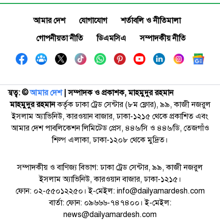
আমার দেশ
যোগাযোগ
শর্তাবলি ও নীতিমালা
গোপনীয়তা নীতি
ডিএমসিএ
সম্পাদকীয় নীতি
স্বত্ব: ©️
আমার দেশ
| সম্পাদক ও প্রকাশক, মাহমুদুর রহমান
মাহমুদুর রহমান
কর্তৃক ঢাকা ট্রেড সেন্টার (৮ম ফ্লোর), ৯৯, কাজী নজরুল
ইসলাম অ্যাভিনিউ, কারওয়ান বাজার, ঢাকা-১২১৫ থেকে প্রকাশিত এবং
আমার দেশ পাবলিকেশন লিমিটেড প্রেস, ৪৪৬/সি ও ৪৪৬/ডি, তেজগাঁও
শিল্প এলাকা, ঢাকা-১২০৮ থেকে মুদ্রিত।
সম্পাদকীয় ও বাণিজ্য বিভাগ: ঢাকা ট্রেড সেন্টার, ৯৯, কাজী নজরুল
ইসলাম অ্যাভিনিউ, কারওয়ান বাজার, ঢাকা-১২১৫।
ফোন: ০২-৫৫০১২২৫০। ই-মেইল: info@dailyamardesh.com
বার্তা: ফোন: ০৯৬৬৬-৭৪৭৪০০। ই-মেইল:
news@dailyamardesh.com