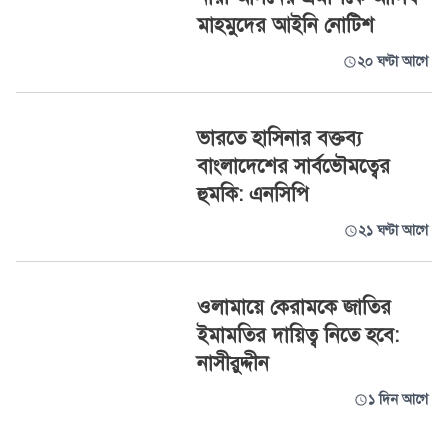
মাহমুদের আইনি নোটিশ
২০ ঘণ্টা আগে
ভারতে হাসিনার বক্তব্য
বাংলাদেশের সার্বভৌমত্বের
হুমকি: এনসিপি
২১ ঘণ্টা আগে
ওলামায়ে কেরামকে জাতির
ইমামতির দায়িত্ব নিতে হবে:
নাসীরুদ্দীন
১ দিন আগে